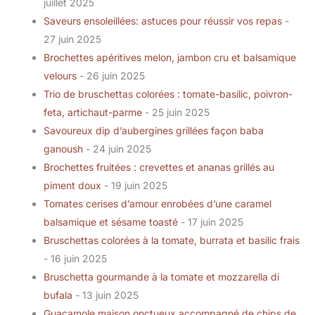
juillet 2025
Saveurs ensoleillées: astuces pour réussir vos repas
-
27 juin 2025
Brochettes apéritives melon, jambon cru et balsamique
velours
- 26 juin 2025
Trio de bruschettas colorées : tomate-basilic, poivron-
feta, artichaut-parme
- 25 juin 2025
Savoureux dip d’aubergines grillées façon baba
ganoush
- 24 juin 2025
Brochettes fruitées : crevettes et ananas grillés au
piment doux
- 19 juin 2025
Tomates cerises d’amour enrobées d’une caramel
balsamique et sésame toasté
- 17 juin 2025
Bruschettas colorées à la tomate, burrata et basilic frais
- 16 juin 2025
Bruschetta gourmande à la tomate et mozzarella di
bufala
- 13 juin 2025
Guacamole maison onctueux accompagné de chips de