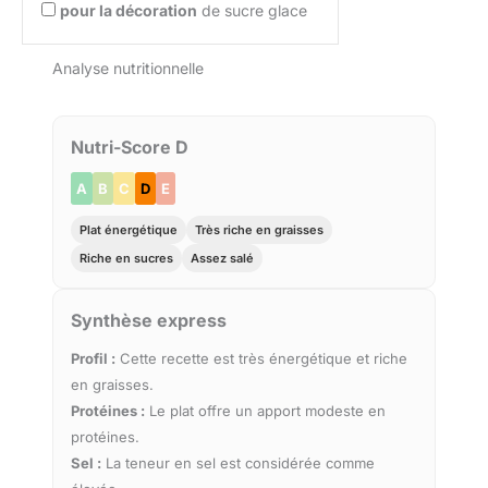
pour la décoration
de sucre glace
Analyse nutritionnelle
Nutri-Score D
A
B
C
D
E
Plat énergétique
Très riche en graisses
Riche en sucres
Assez salé
Synthèse express
Profil :
Cette recette est très énergétique et riche
en graisses.
Protéines :
Le plat offre un apport modeste en
protéines.
Sel :
La teneur en sel est considérée comme