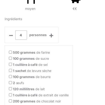
moyen
€€
Ingrédients
–
+
personnes
500
grammes
de farine
100
grammes
de sucre
1
cuillère à café
de sel
1
sachet
de levure sèche
100
grammes
de beurre
2
œufs
120
millilitres
de lait
1
cuillère à café
de extrait de vanille
200
grammes
de chocolat noir