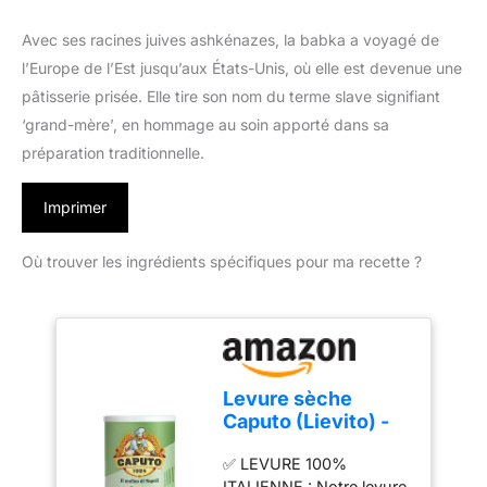
Avec ses racines juives ashkénazes, la babka a voyagé de
l’Europe de l’Est jusqu’aux États-Unis, où elle est devenue une
pâtisserie prisée. Elle tire son nom du terme slave signifiant
‘grand-mère’, en hommage au soin apporté dans sa
préparation traditionnelle.
Imprimer
Où trouver les ingrédients spécifiques pour ma recette ?
Levure sèche
Caputo (Lievito) -
Pot hermétique et
✅ LEVURE 100%
refermable de 100
ITALIENNE : Notre levure