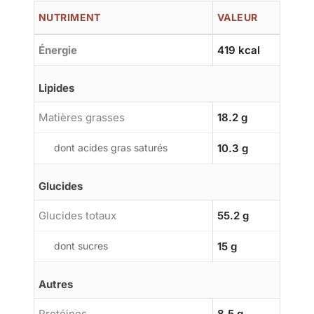
NUTRIMENT
VALEUR
Énergie
419 kcal
Lipides
Matières grasses
18.2 g
dont acides gras saturés
10.3 g
Glucides
Glucides totaux
55.2 g
dont sucres
15 g
Autres
Protéines
8.5 g