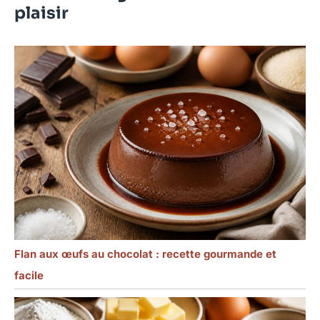
cuisine. Vous pouvez
plaisir
facilement utiliser tous
les types de viande,
comme le steak, le poulet
et la côtelette de porc.
Ces couteaux à steak
sont parfaits comme
cadeau. Si vous
cherchez un moyen
élégant et pratique de
rendre quelque chose à
vos amis et à votre
famille, alors cet
ensemble de couteaux à
steak dentelés est votre
premier choix !
Flan aux œufs au chocolat : recette gourmande et
facile