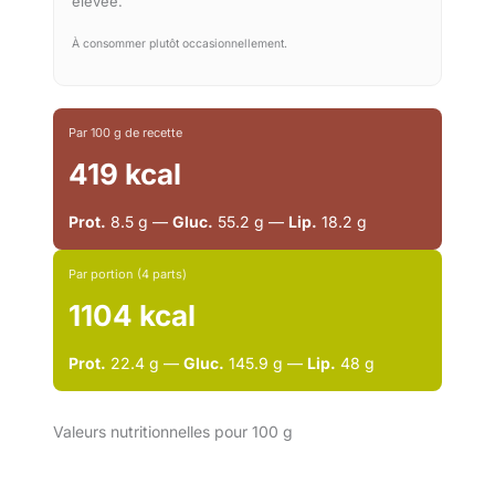
élevée.
À consommer plutôt occasionnellement.
Par 100 g de recette
419 kcal
Prot.
8.5 g —
Gluc.
55.2 g —
Lip.
18.2 g
Par portion (4 parts)
1104 kcal
Prot.
22.4 g —
Gluc.
145.9 g —
Lip.
48 g
Valeurs nutritionnelles pour 100 g