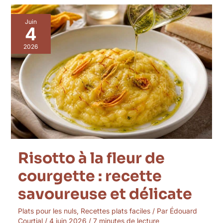
Risotto
Juin
à
4
la
fleur
2026
de
courgette
:
recette
savoureuse
et
délicate
Risotto à la fleur de
courgette : recette
savoureuse et délicate
Plats pour les nuls
,
Recettes plats faciles
/ Par
Édouard
Courtial
/
4 juin 2026
/
7 minutes de lecture