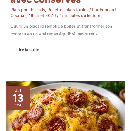
Plats pour les nuls
,
Recettes plats faciles
/ Par
Édouard
Courtial
/
18 juillet 2026
/
17 minutes de lecture
Ouvrir un placard rempli de boîtes et transformer son
contenu en un vrai repas équilibré, savoureux
Lire la suite
Recette
Juil
de
13
courgettes
spaghetti
2026
au
chorizo
et
pignons