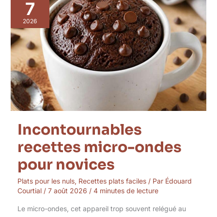
recettes
7
micro-
ondes
2026
pour
novices
Incontournables
recettes micro-ondes
pour novices
Plats pour les nuls
,
Recettes plats faciles
/ Par
Édouard
Courtial
/
7 août 2026
/
4 minutes de lecture
Le micro-ondes, cet appareil trop souvent relégué au