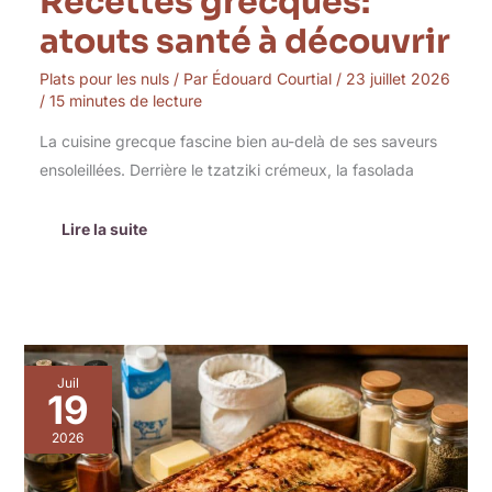
Recettes grecques:
atouts santé à découvrir
Plats pour les nuls
/ Par
Édouard Courtial
/
23 juillet 2026
/
15 minutes de lecture
La cuisine grecque fascine bien au-delà de ses saveurs
ensoleillées. Derrière le tzatziki crémeux, la fasolada
Lire la suite
Lasagnes
Juil
bolo
19
végétariennes
:
2026
recette
maison