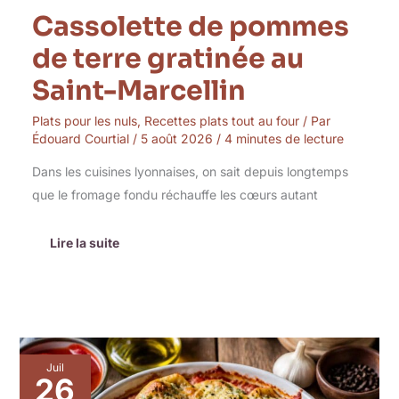
Cassolette de pommes
de terre gratinée au
Saint-Marcellin
Plats pour les nuls
,
Recettes plats tout au four
/ Par
Édouard Courtial
/
5 août 2026
/
4 minutes de lecture
Dans les cuisines lyonnaises, on sait depuis longtemps
que le fromage fondu réchauffe les cœurs autant
Lire la suite
Recette
Juil
:
26
conchiglioni