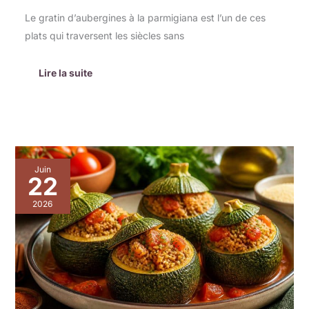
Le gratin d’aubergines à la parmigiana est l’un de ces
plats qui traversent les siècles sans
Lire la suite
Courgettes
Juin
rondes
22
farcies
à
2026
la
semoule
et
tomate
:
la
recette
savoureuse