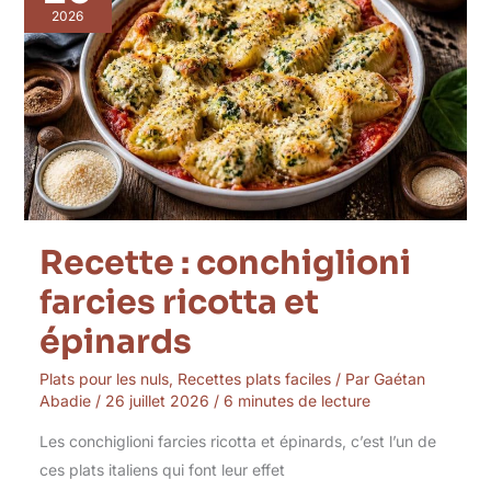
farcies
2026
ricotta
et
épinards
Recette : conchiglioni
farcies ricotta et
épinards
Plats pour les nuls
,
Recettes plats faciles
/ Par
Gaétan
Abadie
/
26 juillet 2026
/
6 minutes de lecture
Les conchiglioni farcies ricotta et épinards, c’est l’un de
ces plats italiens qui font leur effet