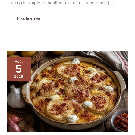
rang de simple réchauffeur de restes, mérite une […]
Lire la suite
Cassolette
Août
de
5
pommes
de
2026
terre
gratinée
au
Saint-
Marcellin