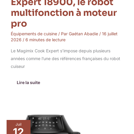
Expert 18900, le robot
multifonction à moteur
pro
Équipements de cuisine
/ Par
Gaétan Abadie
/
16 juillet
2026
/
6 minutes de lecture
Le Magimix Cook Expert s’impose depuis plusieurs
années comme l’une des références françaises du robot
cuiseur
Lire la suite
Test
Juil
du
12
multicuiseur