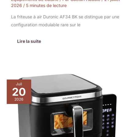
2026
/
5 minutes de lecture
La friteuse à air Duronic AF34 BK se distingue par une
configuration modulable rare sur le
Lire la suite
Test
Juil
:
20
fryUp
friteuse
2026
à
air
chaud
XXL
de
GOURMETmaxx