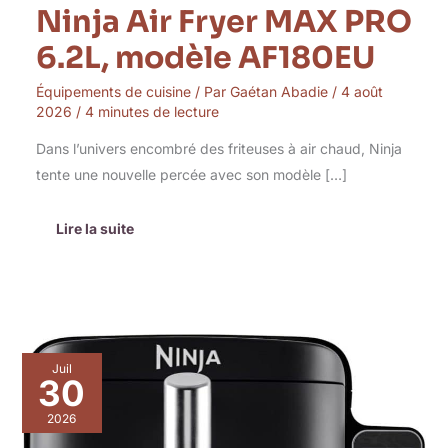
Ninja Air Fryer MAX PRO
6.2L, modèle AF180EU
Équipements de cuisine
/ Par
Gaétan Abadie
/
4 août
2026
/
4 minutes de lecture
Dans l’univers encombré des friteuses à air chaud, Ninja
tente une nouvelle percée avec son modèle […]
Lire la suite
Test
Juil
Ninja
30
SL300EU
:
2026
friteuse