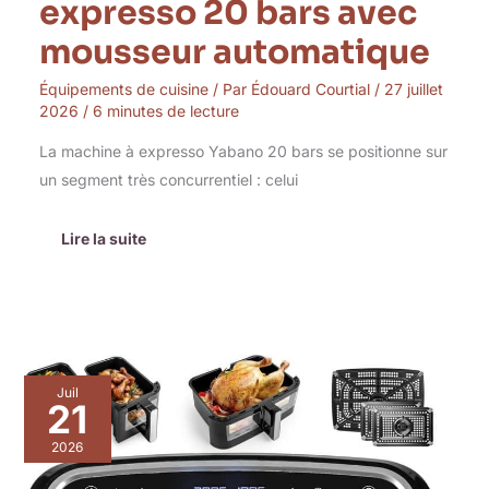
expresso 20 bars avec
mousseur automatique
Équipements de cuisine
/ Par
Édouard Courtial
/
27 juillet
2026
/
6 minutes de lecture
La machine à expresso Yabano 20 bars se positionne sur
un segment très concurrentiel : celui
Lire la suite
Test
Juil
:
21
duronic
AF34
2026
BK,
friteuse