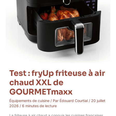
Test : fryUp friteuse à air
chaud XXL de
GOURMETmaxx
Équipements de cuisine
/ Par
Édouard Courtial
/
20 juillet
2026
/
6 minutes de lecture
La friteuse à air chaud a conquis les cuisines françaises,