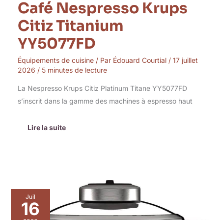
Café Nespresso Krups
Citiz Titanium
YY5077FD
Équipements de cuisine
/ Par
Édouard Courtial
/
17 juillet
2026
/
5 minutes de lecture
La Nespresso Krups Citiz Platinum Titane YY5077FD
s’inscrit dans la gamme des machines à espresso haut
Lire la suite
Test
Juil
:
16
magimix