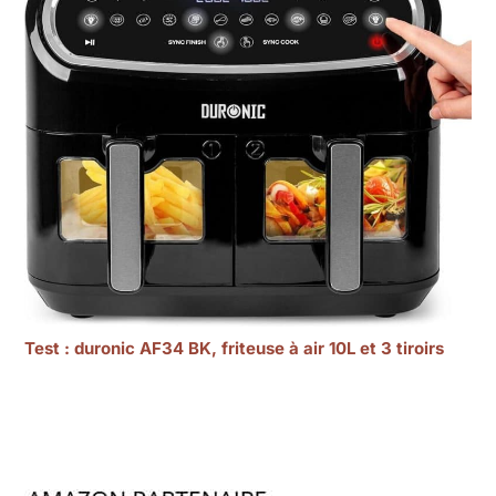
Test : duronic AF34 BK, friteuse à air 10L et 3 tiroirs