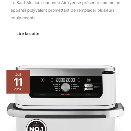
Le Saaf Multicuiseur avec Airfryer se présente comme un
appareil polyvalent promettant de remplacer plusieurs
équipements
Lire la suite
Test
Juil
Ninja
11
Foodi
FlexDrawer
2026
:
friteuse
À
Air
10,
4
L