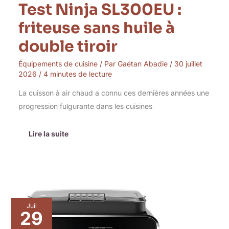
Test Ninja SL300EU :
friteuse sans huile à
double tiroir
Équipements de cuisine
/ Par
Gaétan Abadie
/
30 juillet
2026
/
4 minutes de lecture
La cuisson à air chaud a connu ces dernières années une
progression fulgurante dans les cuisines
Lire la suite
Test
Juil
de
29
la