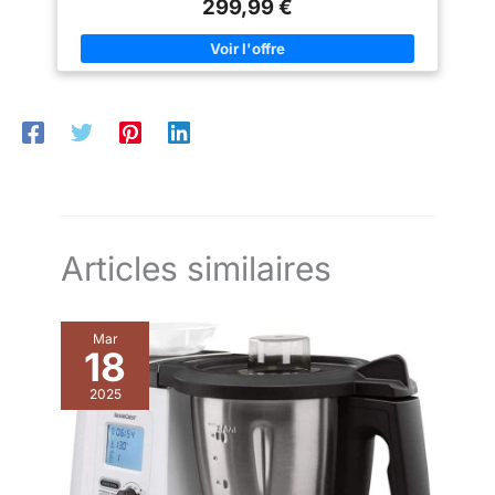
personnalisables MOUSSEUR À LAIT MANUEL : obtenez une
299,99 €
chaque gorgée en un moment
mousse de lait délicate grâce au mousseur à lait facile à
de pur plaisir.
nettoyer, pour de délicieux cappuccinos et lattes NETTOYAGE
100 % AUTOMATIQUE : une machine toujours propre avec un
nettoyage automatisé en profondeur 3 fois par an, sans
démontage et avec une seule tablette de nettoyage
ENGAGEMENT DE RÉPARABILITÉ PENDANT 15 ANS AU JUSTE
PRIX : faites réparer votre produit par notre réseau de 6 200
centres de réparation dans le monde pour qu’il dure dans le
temps
Articles similaires
Mar
18
2025