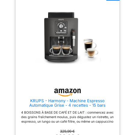
au mousseur à lait facile à
simple pression et passer d'un
nettoyer, pour de délicieux
café riche et aromatique au café
cappuccinos et lattes
latte et crémeux CAFÉ
NETTOYAGE 100 %
FRAÎCHEMENT MOULU ET
AUTOMATIQUE : une machine
PERSONNALISÉ: chaque tasse
toujours propre avec un
est préparée à partir de grains
nettoyage automatisé en
fraîchement moulus grâce au
profondeur 3 fois par an, sans
moulin à 13 réglages ; ajustez
démontage et avec une seule
l’intensité de l’arôme et
tablette de nettoyage
choisissez un café court ou long
ENGAGEMENT DE
d’une simple touche VOTRE
RÉPARABILITÉ PENDANT 15
LAIT COMME VOUS L'AIMEZ: le
ANS AU JUSTE PRIX : faites
mousseur à lait 2-en-1 permet
réparer votre produit par notre
de choisir entre lait chaud ou
réseau de 6 200 centres de
mousse dense pour vos
réparation dans le monde pour
cappuccinos; le bec verseur
qu’il dure dans le temps
s’adapte à différentes hauteurs
de tasse (8–14 cm) NETTOYAGE
INTELLIGENT ET ÉCONOMIE
D’ÉNERGIE: facile à entretenir
grâce aux programmes
automatiques de rinçage et de
KRUPS - Harmony - Machine Espresso
détartrage, pièces amovibles et
Automatique Grise - 4 recettes - 15 bars
indicateurs, avec arrêt
automatique, économie
4 BOISSONS À BASE DE CAFÉ ET DE LAIT : commencez avec
d’énergie et mode veille CE
des grains fraîchement moulus, puis dégustez un ristretto, un
N’EST PAS JUSTE PARFAIT.
espresso, un lungo ou un café filtre, ou même un cappuccino
C’EST PERFETTO. Du café du
grâce à la fonction vapeur UN SEUL GESTE : Sélection directe
matin au cappuccino du du
des recettes avec la molette. Volume et intensité
329,99 €
goûter, Magnifica S transforme