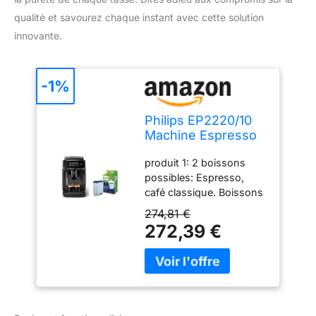
qualité et savourez chaque instant avec cette solution
innovante.
-1%
Philips EP2220/10
Machine Espresso
automatique Séries
produit 1: 2 boissons
2200 Mousseur à
possibles: Espresso,
Lait Noir Mat & Filtre
café classique. Boissons
à Eau et à calcaire
lactées possibles grâce à
CA6903/10
274,81 €
son mousseur à lait
272,39 €
classique produit 1:
Broyeur 100% en
céramique: café riche en
goût produit 1:
Personnalisation de la
boisson: réglages de la