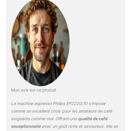
l'intensité, de la quantité
de café et de la
température. produit 1:
Technologie Aroma Seal:
préserve l'arômes des
grains de café produit 2:
Préparez jusqu'à 5000
tasses avant de détartrer
produit 2: Elimine
naturellement le calcaire
grâce à la technologie
d'échange ionique
produit 2: Votre machine
ne s'obstrue pas grâce
Mon avis sur ce produit
au filtre microporeux
produit 2: Une eau
La machine espresso Philips EP2220/10 s’impose
purifiée de façon
optimale par un circuit
comme un excellent choix pour les amateurs de café
d'eau breveté
exigeants comme moi. Offrant une
qualité de café
exceptionnelle
avec un goût riche et savoureux, elle se