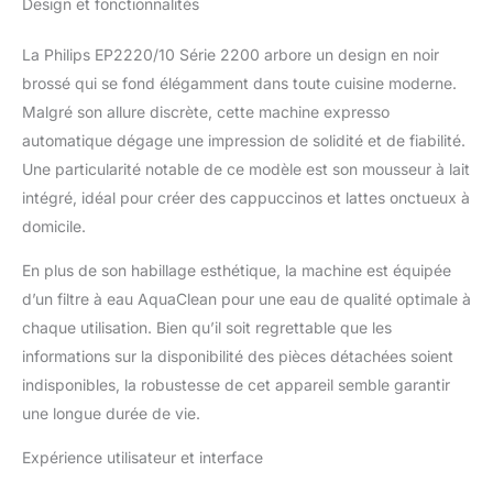
Design et fonctionnalités
mouture (12), de
l'intensité, de la quantité
La Philips EP2220/10 Série 2200 arbore un design en noir
de café et de la
brossé qui se fond élégamment dans toute cuisine moderne.
température. produit 1:
Technologie Aroma Seal:
Malgré son allure discrète, cette machine expresso
préserve l'arômes des
automatique dégage une impression de solidité et de fiabilité.
grains de café produit 2:
Une particularité notable de ce modèle est son mousseur à lait
Préparez jusqu'à 5000
intégré, idéal pour créer des cappuccinos et lattes onctueux à
tasses avant de détartrer
produit 2: Elimine
domicile.
naturellement le calcaire
grâce à la technologie
En plus de son habillage esthétique, la machine est équipée
d'échange ionique
d’un filtre à eau AquaClean pour une eau de qualité optimale à
produit 2: Votre machine
chaque utilisation. Bien qu’il soit regrettable que les
ne s'obstrue pas grâce
informations sur la disponibilité des pièces détachées soient
au filtre microporeux
produit 2: Une eau
indisponibles, la robustesse de cet appareil semble garantir
purifiée de façon
une longue durée de vie.
optimale par un circuit
d'eau breveté
Expérience utilisateur et interface