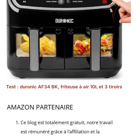
Test : duronic AF34 BK, friteuse à air 10L et 3 tiroirs