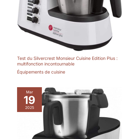
Test du Silvercrest Monsieur Cuisine Edition Plus :
multifonction incontournable
Équipements de cuisine
Mar
19
2025