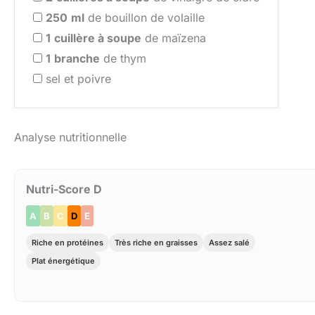
250
ml
de bouillon de volaille
1
cuillère à soupe
de maïzena
1
branche
de thym
sel et poivre
Analyse nutritionnelle
Nutri-Score D
A
B
C
D
E
Riche en protéines
Très riche en graisses
Assez salé
Plat énergétique