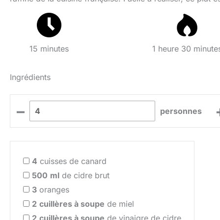
15 minutes
1 heure 30 minute
Ingrédients
–
personnes
4
cuisses de canard
500
ml
de cidre brut
3
oranges
2
cuillères à soupe
de miel
2
cuillères à soupe
de vinaigre de cidre