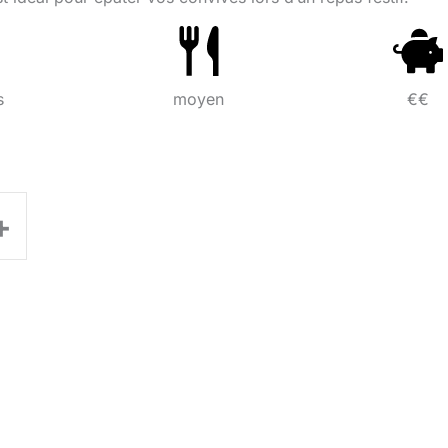
s
moyen
€€
+