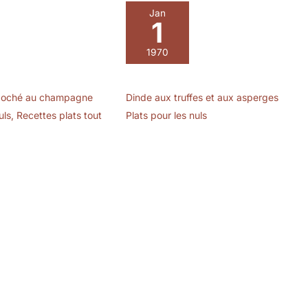
Jan
1
1970
 poché au champagne
Dinde aux truffes et aux asperges
uls
,
Recettes plats tout
Plats pour les nuls