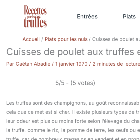
Aller
au
Entrées
Plats
contenu
Accueil
Plats pour les nuls
Cuisses de poulet a
Cuisses de poulet aux truffes 
Par
Gaétan Abadie
/
1 janvier 1970
/
2 minutes de lectur
5/5 - (5 votes)
Les truffes sont des champignons, au goût reconnaissable
cela que ce met est si cher. Il existe plusieurs types de t
leur odeur est plus ou moins forte selon l’élevage du c
la truffe, comme le riz, la pomme de terre, les œufs ou e
truffe, car de nombreux magasins en vendent et en propo