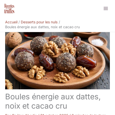
Aller
Rechercher
au
contenu
Accueil
Desserts pour les nuls
Boules énergie aux dattes, noix et cacao cru
Boules énergie aux dattes,
noix et cacao cru