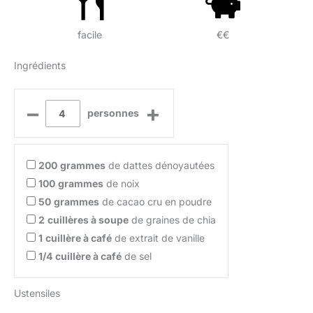
facile
€€
Ingrédients
–
+
personnes
200
grammes
de dattes dénoyautées
100
grammes
de noix
50
grammes
de cacao cru en poudre
2
cuillères à soupe
de graines de chia
1
cuillère à café
de extrait de vanille
1/4
cuillère à café
de sel
Ustensiles