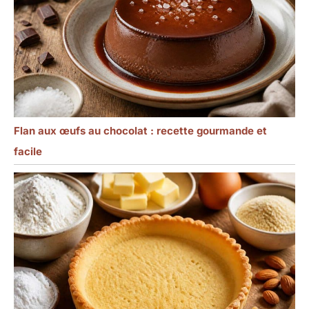
boîte en kraft robuste
avec support interne.
Nous veillons à ce que
chaque client reçoive un
produit en parfait état.
Flan aux œufs au chocolat : recette gourmande et
facile