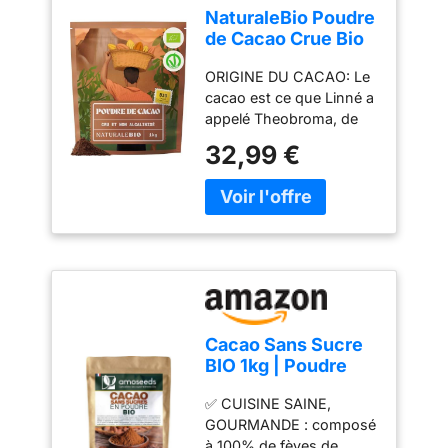
NaturaleBio Poudre
de Cacao Crue Bio
Non Alcalinisée
ORIGINE DU CACAO: Le
cacao est ce que Linné a
appelé Theobroma, de
Theos qui signifie «dieu»
32,99 €
et broma «nourriture», à
savoir la nourriture des
dieux. Le cacao est un
arbre tropical dont
l'habitat naturel se situe
dans la couche inférieure
de la forêt tropicale. Par
conséquent, son habitat
favorable se trouve dans
Cacao Sans Sucre
les forêts tropicales, où il
BIO 1kg | Poudre
trouve un climat
Fèves de Cacao
constant toute l'année,
✅ CUISINE SAINE,
Dégraissées | Goût
avec des précipitations
GOURMANDE : composé
intense
abondantes bien
à 100% de fèves de