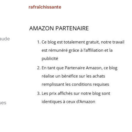
rafraîchissante
haude
ues