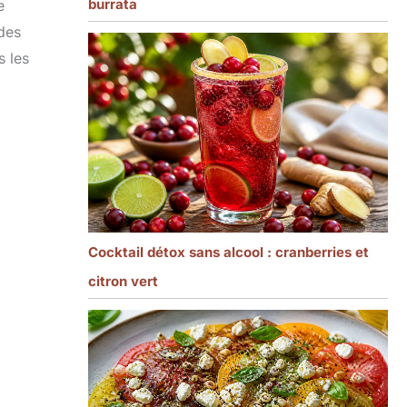
burrata
e
 des
s les
Cocktail détox sans alcool : cranberries et
citron vert