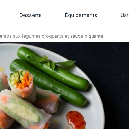
Desserts
Équipements
Ust
temps aux légumes croquants et sauce piquante