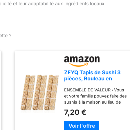
licité et leur adaptabilité aux ingrédients locaux.
ette ?
ZFYQ Tapis de Sushi 3
pièces, Rouleau en
Bambou Naturel pour
ENSEMBLE DE VALEUR : Vous
Maki Sushi, Kit de
et votre famille pouvez faire des
Préparation de Sushi
sushis à la maison au lieu de
pour Débutants
dépenser une fortune au
7,20 €
restaurant de sushis ! SANS
COLLE : Fabriqué en bambou
naturel de première qualité avec