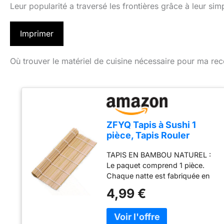
Leur popularité a traversé les frontières grâce à leur simp
Imprimer
Où trouver le matériel de cuisine nécessaire pour ma rec
ZFYQ Tapis à Sushi 1
pièce, Tapis Rouler
Sushis en Bambou
TAPIS EN BAMBOU NATUREL :
Naturel pour Maki Sushi,
Le paquet comprend 1 pièce.
Outil de Préparation des
Chaque natte est fabriquée en
Sushis pour les
bambou naturel de première
Débutants
4,99 €
qualité. Les tapis à sushis sont
indispensables à la préparation
des sushis et makis. Ils