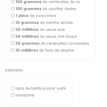
100
grammes
de vermicelles de riz
100
grammes
de carottes râpées
1
pièce
de concombre
10
grammes
de menthe séchée
50
millilitres
de sauce soja
50
millilitres
de sauce chili douce
50
grammes
de cacahuètes concassées
10
millilitres
de huile de sésame
Ustensiles
tapis de bambou pour sushi
mandoline