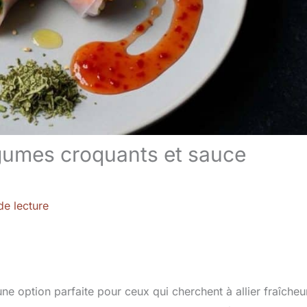
gumes croquants et sauce
de lecture
 option parfaite pour ceux qui cherchent à allier fraîcheu