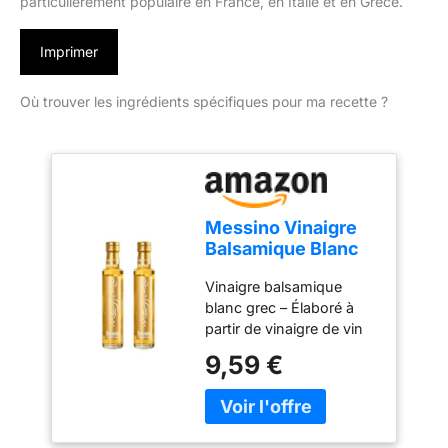
particulièrement populaire en France, en Italie et en Grèce.
Imprimer
Où trouver les ingrédients spécifiques pour ma recette ?
Messino Vinaigre
Balsamique Blanc
2x250ml (500ml) –
Vinaigre balsamique
Grèce
blanc grec – Élaboré à
partir de vinaigre de vin
blanc grec et de moût de
9,59 €
raisin concentré, pour
une saveur délicate et
raffinée. Goût équilibré –
Arrière-goût subtil,