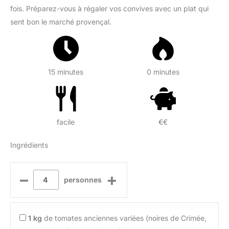
fois. Préparez-vous à régaler vos convives avec un plat qui
sent bon le marché provençal.
15 minutes
0 minutes
facile
€€
Ingrédients
–
+
personnes
1
kg
de tomates anciennes variées (noires de Crimée,