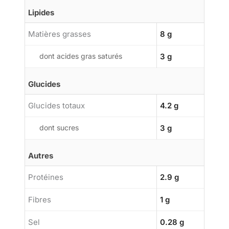
Lipides
Matières grasses
8 g
dont acides gras saturés
3 g
Glucides
Glucides totaux
4.2 g
dont sucres
3 g
Autres
Protéines
2.9 g
Fibres
1 g
Sel
0.28 g