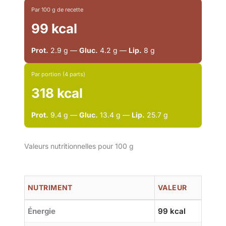
Par 100 g de recette
99 kcal
Prot.
2.9 g —
Gluc.
4.2 g —
Lip.
8 g
Par portion (4 parts)
318 kcal
Prot.
9.4 g —
Gluc.
13.4 g —
Lip.
25.7 g
Valeurs nutritionnelles pour 100 g
NUTRIMENT
VALEUR
Énergie
99 kcal