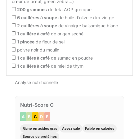
cœur de bœuf, green zebra…)
200
grammes
de feta AOP grecque
6
cuillères à soupe
de huile d’olive extra vierge
2
cuillères à soupe
de vinaigre balsamique blanc
1
cuillère à café
de origan séché
1
pincée
de fleur de sel
poivre noir du moulin
1
cuillère à café
de sumac en poudre
1
cuillère à café
de miel de thym
Analyse nutritionnelle
Nutri-Score C
A
B
C
D
E
Riche en acides gras
Assez salé
Faible en calories
Source de protéines