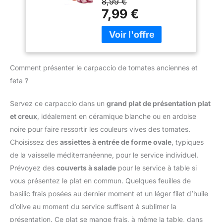
8,99 €
brosse de nettoyage
également le tartiner sur
permet d’obtenir des
7,99 €
Matériau de Qualité
du pain, des toasts, du
tranches fines, nettes et
Alimentaire - Le coupe
yaourt pour un petit-
régulières avec un
oignon manuel est
déjeuner fantastique,
minimum d’effort. Que
fabriqué en PP de qualité
l'ajouter à vos recettes
vous soyez débutant ou
alimentaire et 420J2,
ou l'utiliser comme
cuisinier expérimenté,
sans BPA, ce qui permet
vinaigrette.
Comment présenter le carpaccio de tomates anciennes et
elle est simple et intuitive
de conserver des
à prendre en main
feta ?
ingrédients sains,
Épaisseur réglable 1–4
nutritifs et sûrs. Avec ce
mm – Cette mandoline
Servez ce carpaccio dans un
grand plat de présentation plat
coupe-légumes à
multifonctions dispose
mandoline, vous pouvez
et creux
, idéalement en céramique blanche ou en ardoise
de trois réglages
être sûr de préparer des
noire pour faire ressortir les couleurs vives des tomates.
d’épaisseur pour
dîners sains, délicieux et
répondre à différents
Choisissez des
assiettes à entrée de forme ovale
, typiques
créatifs pour votre
besoins. Choisissez des
de la vaisselle méditerranéenne, pour le service individuel.
famille. Utilisation
tranches fines (1 mm),
Multifonctionnelle - Le
Prévoyez des
couverts à salade
pour le service à table si
moyennes (2 mm) ou
coupe légumes peut
vous présentez le plat en commun. Quelques feuilles de
épaisses (4 mm) selon
trancher, découper,
basilic frais posées au dernier moment et un léger filet d’huile
les ingrédients et les
râper, réduire en purée,
recettes. Afin de
d’olive au moment du service suffisent à sublimer la
non seulement pour
s’adapter à différents
présentation. Ce plat se mange frais, à même la table, dans
couper les légumes, mais