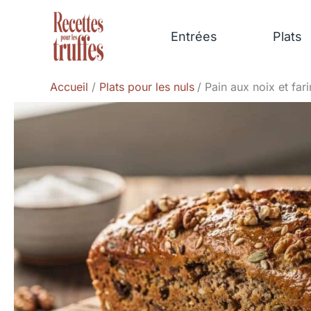
Aller
au
Entrées
Plats
contenu
Accueil
Plats pour les nuls
Pain aux noix et far