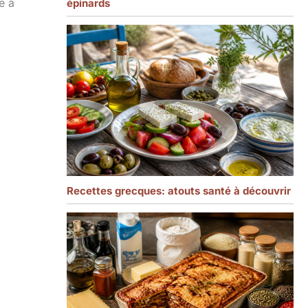
e à
épinards
Recettes grecques: atouts santé à découvrir