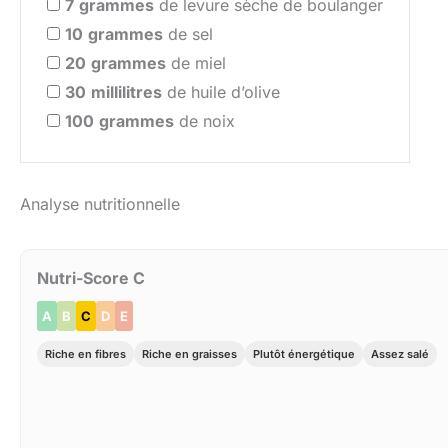
7
grammes
de levure sèche de boulanger
10
grammes
de sel
20
grammes
de miel
30
millilitres
de huile d’olive
100
grammes
de noix
Analyse nutritionnelle
Nutri-Score C
A
B
C
D
E
Riche en fibres
Riche en graisses
Plutôt énergétique
Assez salé