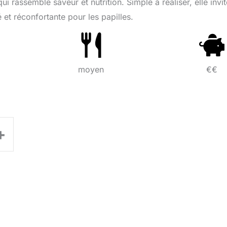
ui rassemble saveur et nutrition. Simple à réaliser, elle invit
 et réconfortante pour les papilles.
moyen
€€
+