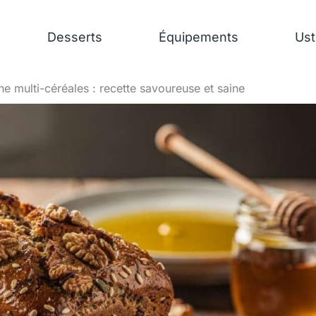
Desserts
Équipements
Ust
ine multi-céréales : recette savoureuse et saine