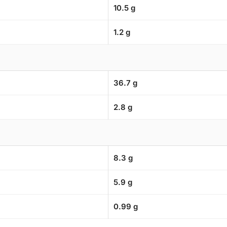
10.5 g
1.2 g
36.7 g
2.8 g
8.3 g
5.9 g
0.99 g