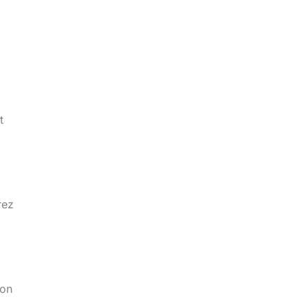
.
t
rez
’on