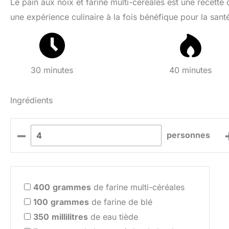
Le pain aux noix et farine multi-céréales est une recette q
une expérience culinaire à la fois bénéfique pour la santé
30 minutes
40 minutes
Ingrédients
–
personnes
400
grammes
de farine multi-céréales
100
grammes
de farine de blé
350
millilitres
de eau tiède