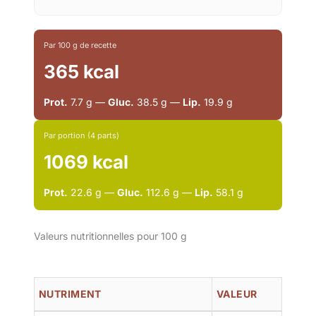
Par 100 g de recette
365 kcal
Prot.
7.7 g —
Gluc.
38.5 g —
Lip.
19.9 g
Par portion (4 parts)
1069 kcal
Prot.
22.6 g —
Gluc.
112.6 g —
Lip.
58.1 g
Valeurs nutritionnelles pour 100 g
NUTRIMENT
VALEUR