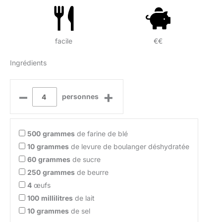
facile
€€
Ingrédients
–
+
personnes
500
grammes
de farine de blé
10
grammes
de levure de boulanger déshydratée
60
grammes
de sucre
250
grammes
de beurre
4
œufs
100
millilitres
de lait
10
grammes
de sel