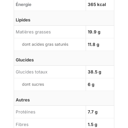
Énergie
365 kcal
Lipides
Matières grasses
19.9 g
dont acides gras saturés
11.8 g
Glucides
Glucides totaux
38.5 g
dont sucres
6 g
Autres
Protéines
7.7 g
Fibres
1.5 g