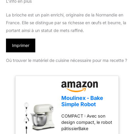
L’info en plus
La brioche est un pain enrichi, originaire de la Normandie en
France. Elle se distingue par sa richesse en œufs et beurre, la
portant ainsi à un statut de mets raffiné.
Imprimer
Où trouver le matériel de cuisine nécessaire pour ma recette ?
Moulinex - Bake
Simple Robot
Pâtissier compact
COMPACT : Avec son
fouet, batteur et
design compact, le robot
crochet
pâtissierBake