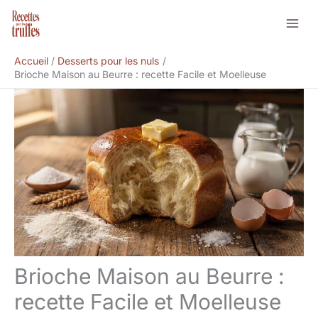
Aller
Rechercher
au
contenu
Accueil
Desserts pour les nuls
Brioche Maison au Beurre : recette Facile et Moelleuse
Brioche Maison au Beurre :
recette Facile et Moelleuse