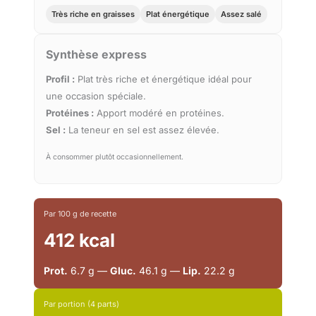
Très riche en graisses
Plat énergétique
Assez salé
Synthèse express
Profil :
Plat très riche et énergétique idéal pour
une occasion spéciale.
Protéines :
Apport modéré en protéines.
Sel :
La teneur en sel est assez élevée.
À consommer plutôt occasionnellement.
Par 100 g de recette
412 kcal
Prot.
6.7 g —
Gluc.
46.1 g —
Lip.
22.2 g
Par portion (4 parts)