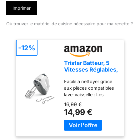
Imprimer
Où trouver le matériel de cuisine nécessaire pour ma recette ?
-12%
Tristar Batteur, 5
Vitesses Réglables,
200W, Design
Facile à nettoyer grâce
Ergonomique,
aux pièces compatibles
Fouets et Crochets
lave-vaisselle : Les
Inox, Pièces
accessoires en acier
Compatibles Lave-
16,99 €
inoxydable, comme les
Vaisselle, Sans
14,99 €
crochets et fouets, sont
BPA, Compact et
détachables et lavables
Pratique, Avec
au lave-vaisselle pour un
Bouton Éjecteur,
entretien facile. Puissant
MX-4203