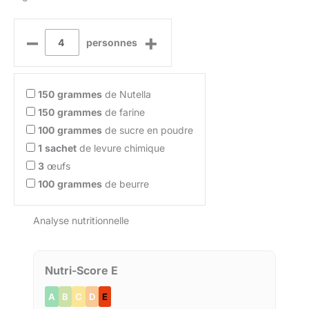
–
+
personnes
150
grammes
de Nutella
150
grammes
de farine
100
grammes
de sucre en poudre
1
sachet
de levure chimique
3
œufs
100
grammes
de beurre
Analyse nutritionnelle
Nutri-Score E
A
B
C
D
E