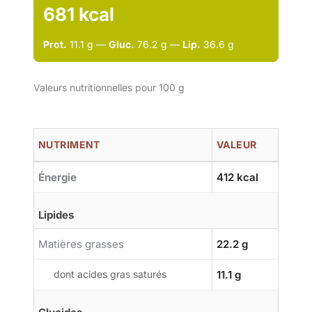
681 kcal
Prot.
11.1 g —
Gluc.
76.2 g —
Lip.
36.6 g
Valeurs nutritionnelles pour 100 g
NUTRIMENT
VALEUR
Énergie
412 kcal
Lipides
Matières grasses
22.2 g
dont acides gras saturés
11.1 g