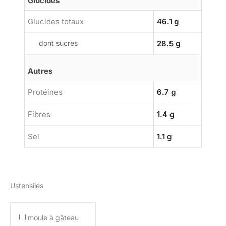
Glucides
Glucides totaux
46.1 g
dont sucres
28.5 g
Autres
Protéines
6.7 g
Fibres
1.4 g
Sel
1.1 g
Ustensiles
moule à gâteau