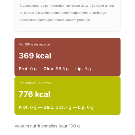
À consommer avec modération en raison de sa très haute teneur
en sucres. Convient comme accompagnement ou tartinage
occasionnel plutôt que comme aliment principal.
Par 100 g de recette
369 kcal
Prot.
0 g —
Gluc.
96.5 g —
Lip.
0 g
Par portion (4 parts)
776 kcal
Prot.
0 g —
Gluc.
202.7 g —
Lip.
0 g
Valeurs nutritionnelles pour 100 g