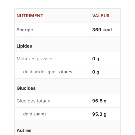
NUTRIMENT
VALEUR
Énergie
369 kcal
Lipides
Matières grasses
0 g
dont acides gras saturés
0 g
Glucides
Glucides totaux
96.5 g
dont sucres
95.3 g
Autres