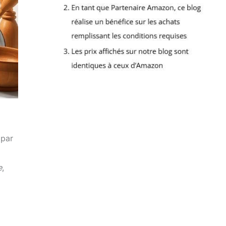
 par
e
,