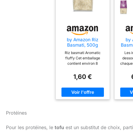
by Amazon Riz
by 
Basmati, 500g
Basma
Riz basmati Aromatic
Les i
fluffy Cet emballage
dessou
contient environ 8
chaque 
portions Convient aux
basmat
régimes végétarien et
Cet em
1,60 €
végétalien Conditionné en
envi
Italie
Convi
végétar
Condi
Protéines
Pour les protéines, le
tofu
est un substitut de choix, par