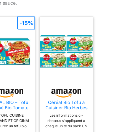
n sauce.
lâche et se caractérise
par son arôme fin ✔
ORIGINE : Inde - terre
natale du riz basmati
-15%
L BIO – Tofu
Céréal Bio Tofu à
né Bio Tomate
Cuisiner Bio Herbes
zarella – Plat
de Provence – Riche
TOFU CUISINE
Les informations ci-
tarien Bio –
en Protéines
ND ET ORIGINAL
dessous s'appliquent à
 en Protéines
Végétales – Idéal
urez un tofu bio
chaque unité du pack UN
ales & Source
pour Recettes
é à base de soja
TOFU CUISINE