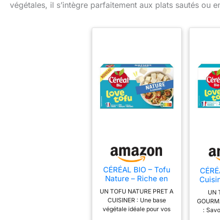
végétales, il s’intègre parfaitement aux plats sautés ou e
CÉRÉAL BIO – Tofu
CÉRÉA
Nature – Riche en
Cuisi
Protéines – Fabriqué
& Moz
UN TOFU NATURE PRET A
UN 
en France –
Végé
CUISINER : Une base
GOURMA
Alternative Végétale
Riche
végétale idéale pour vos
: Savo
– Nutri-Score A –
Végét
plats chauds ou froids, à
cuisin