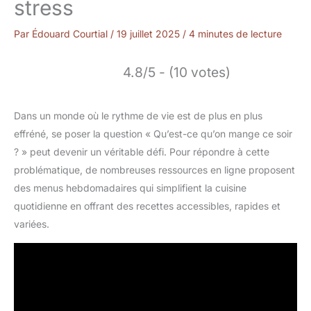
stress
Par
Édouard Courtial
/
19 juillet 2025
/
4 minutes de lecture
4.8/5 - (10 votes)
Dans un monde où le rythme de vie est de plus en plus
effréné, se poser la question « Qu’est-ce qu’on mange ce soir
? » peut devenir un véritable défi. Pour répondre à cette
problématique, de nombreuses ressources en ligne proposent
des menus hebdomadaires qui simplifient la cuisine
quotidienne en offrant des recettes accessibles, rapides et
variées.