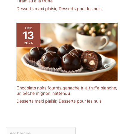
Tiramisu à la truffe
allie tradition et
gastronomie, idéale pour
Desserts maxi plaisir
,
Desserts pour les nuls
modernité, parfait pour
anniversaires, Noël ou
tout divertissement
pendaisons de
crémaillère. 🧼 Entretien
Déc
facile : Surface lisse,
13
simple à nettoyer,
2024
assurant un usage
quotidien sans effort.
Chocolats noirs fourrés ganache à la truffe blanche,
un pêché mignon inattendu
Desserts maxi plaisir
,
Desserts pour les nuls