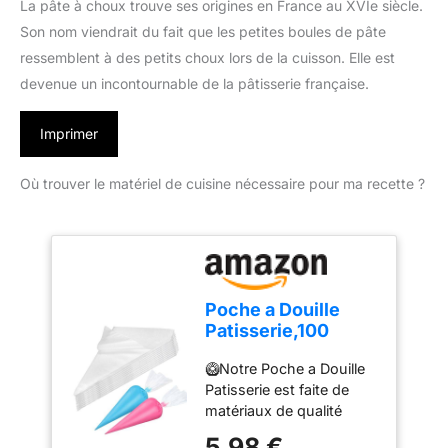
La pâte à choux trouve ses origines en France au XVIe siècle.
Son nom viendrait du fait que les petites boules de pâte
ressemblent à des petits choux lors de la cuisson. Elle est
devenue un incontournable de la pâtisserie française.
Imprimer
Où trouver le matériel de cuisine nécessaire pour ma recette ?
Poche a Douille
Patisserie,100
Poches à Douille
🥝Notre Poche a Douille
Jetables, Poches à
Patisserie est faite de
Douille
matériaux de qualité
Professionnelles,
alimentaire, non toxiques
Poches à Douille
5,98 €