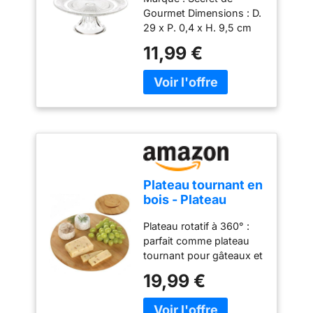
Renaissance 29cm
Gourmet Dimensions : D.
Transparent
Utilisation polyvalente en
29 x P. 0,4 x H. 9,5 cm
cuisine : des cuisines
Matière : Verre Coloris :
domestiques aux
11,99 €
Transparent
restaurants,
boulangeries, hôtels et
pizzerias, notre robot
pâtissier électrique fait
des merveilles dans
divers contextes. C’est
l’outil idéal pour mélanger
la crème, les légumes et
les pâtes
Plateau tournant en
bois - Plateau
rotatif à 360° -
Plateau rotatif à 360° :
Plateau rotatif rond
parfait comme plateau
en bambou -
tournant pour gâteaux et
Plateau tournant en
desserts. La fonction
bois naturel -
19,99 €
plateau rotatif permet de
Plateau de
tourner sans effort sur
présentation pour