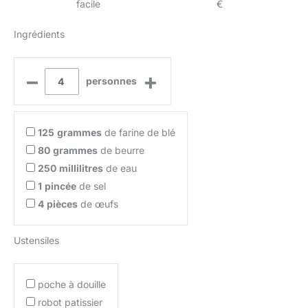
facile
€
Ingrédients
–
+
personnes
125
grammes
de farine de blé
80
grammes
de beurre
250
millilitres
de eau
1
pincée
de sel
4
pièces
de œufs
Ustensiles
poche à douille
robot patissier