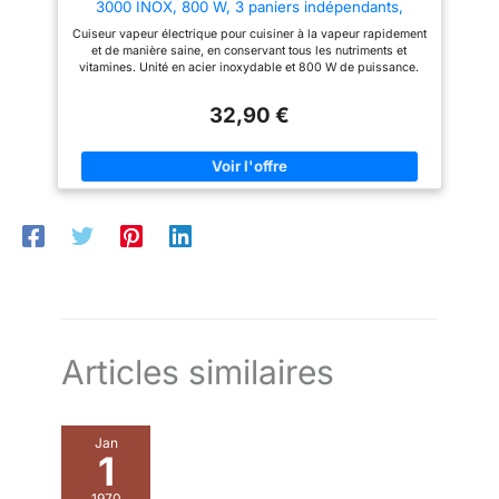
3000 INOX, 800 W, 3 paniers indépendants,
Minuterie 60 Minutes, Compatible Lave-Vaisselle.
Cuiseur vapeur électrique pour cuisiner à la vapeur rapidement
et de manière saine, en conservant tous les nutriments et
vitamines. Unité en acier inoxydable et 800 W de puissance.
Possibilité de cuisiner jusqu’à 3 plats à la fois grâce à ses 3
paniers vapeurs, avec une capacité totale de 9 litres. Inclus :
32,90 €
bases avec supports pour œufs pour faire cuire les œufs de
manière plus homogène. Tous les paniers vapeurs et le bol
spécial pour riz sont écologiques et sans BPA. Indicateur de
niveau d’eau avec grande visibilité pour un meilleur contrôle de
l’eau disponible. Rangement compact : les paniers peuvent
s’empiler et être rangés l’un dans l’autre, réduisant ainsi
l’espace de rangement du cuiseur vapeur. Déconnexion
automatique lorsque l’eau se termine ou en fin de cuisson.
Possède un système de protection contre les surchauffes qui
active le témoin lumineux en cas d’atteinte de température
excessive. Fonction de maintien de la chaleur et possède un
collecteur de jus.
Articles similaires
Jan
1
1970