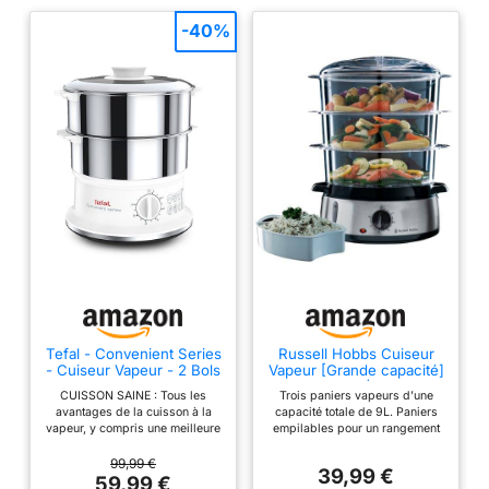
-40%
Tefal - Convenient Series
Russell Hobbs Cuiseur
- Cuiseur Vapeur - 2 Bols
Vapeur [Grande capacité]
en Acier Inoxydable
Cook@Home (800W, 9 L,
CUISSON SAINE : Tous les
Trois paniers vapeurs d’une
3 niveaux, 1 panier
avantages de la cuisson à la
capacité totale de 9L. Paniers
cuiseur de riz + 6
vapeur, y compris une meilleure
empilables pour un rangement
supports à œufs incl.,
conservation des nutriments,
pratique Minuteur de 60
écran digital, minuterie
des vitamines, de la texture et
minutes avec un arrêt
99,99 €
programmable, 3 Paniers
39,99 €
du goût, pour des repas
automatique et signal sonore en
59,99 €
sans BPA) 19270-56