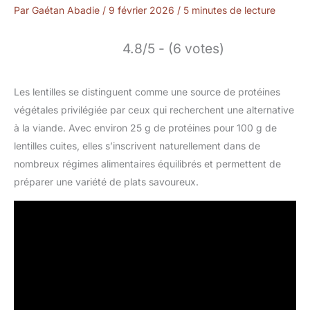
Par
Gaétan Abadie
/
9 février 2026
/
5 minutes de lecture
4.8/5 - (6 votes)
Les lentilles se distinguent comme une source de protéines
végétales privilégiée par ceux qui recherchent une alternative
à la viande. Avec environ 25 g de protéines pour 100 g de
lentilles cuites, elles s’inscrivent naturellement dans de
nombreux régimes alimentaires équilibrés et permettent de
préparer une variété de plats savoureux.