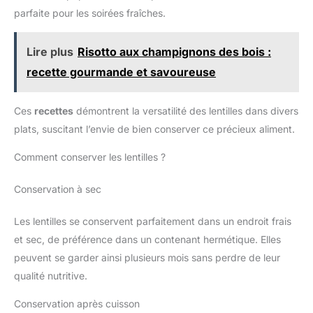
mais un allrounder pour les
parfaite pour les soirées fraîches.
pâtes, les fruits, les noix ou les
snacks. Sa conception anti-fuite
et hermétique en fait le
compagnon parfait pour les
Lire plus
Risotto aux champignons des bois :
amateurs de fitness, la
préparation des repas des
recette gourmande et savoureuse
étudiants ou le stockage des
ingrédients de cuisine –
pratique, robuste et réutilisable
à volonté.
Ces
recettes
démontrent la versatilité des lentilles dans divers
plats, suscitant l’envie de bien conserver ce précieux aliment.
Comment conserver les lentilles ?
Conservation à sec
Les lentilles se conservent parfaitement dans un endroit frais
et sec, de préférence dans un contenant hermétique. Elles
peuvent se garder ainsi plusieurs mois sans perdre de leur
qualité nutritive.
Conservation après cuisson