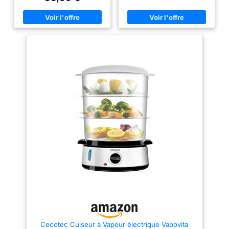
délicieux en toute simplicité
fin de cuisson Un panier de 1L
LONGUE DURÉE DE VIE :
supplémentaire pour cuire le riz
Cuiseur vapeur avec bols en
et 6 emplacements dans
acier inoxydable très résistant
chaque panier pour la cuisson
GAIN DE PLACE : Bols
des oeufs 2 orifices sur les
empilables sur la base pour un
côtés pour remplir facilement la
rangement compact qui permet
cuve d’eau et un indicateur pour
d'économiser de l'espace
contrôler le niveau d’eau de la
GRANDE CAPACITÉ : 2 bols
cuve 800 W de puissance. Des
d'une capacité suffisante pour
finitions de qualité en acier
cuire un repas complet en une
brossé Ne retirez en aucun cas
seule fois FONCTIONS
tous les paniers à la fois.
INTELLIGENTES : Minuterie de
Retirez les paniers un à un en
60 minutes avec arrêt
commençant par le panier du
automatique, remplissage
haut. Le couvercle du cuiseur à
externe de l'eau et niveau d'eau
vapeur doit être placé à tout
visible FACILE À NETTOYER :
moment sur le cuiseur pendant
les bols, le bol à riz, le
la production de vapeur
couvercle et le bac à jus
passent au lave-vaisselle
REPARABILITE 15 ANS AU
JUSTE PRIX : engagement de
réparabilité 15 ans au juste prix
grâce à notre réseau de 6200
réparateurs dans le monde,
pour contribuer à la protection
de l’environnement et à la
réduction des déchets
Cecotec Cuiseur à Vapeur électrique Vapovita