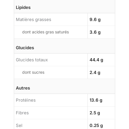
Lipides
Matières grasses
9.6 g
dont acides gras saturés
3.6 g
Glucides
Glucides totaux
44.4 g
dont sucres
2.4 g
Autres
Protéines
13.6 g
Fibres
2.5 g
Sel
0.25 g