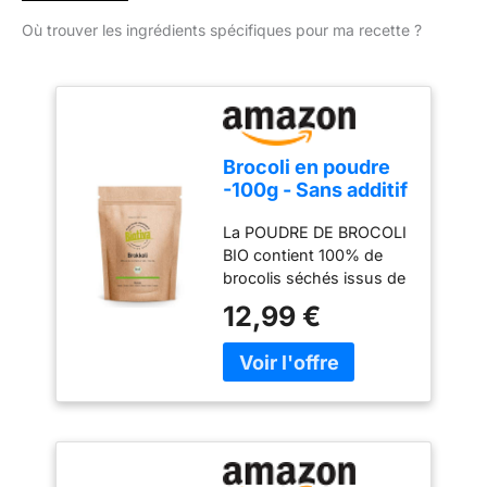
Où trouver les ingrédients spécifiques pour ma recette ?
Brocoli en poudre
-100g - Sans additif
- Qualité Bio
La POUDRE DE BROCOLI
Premium -
BIO contient 100% de
Conditionné et
brocolis séchés issus de
certifié en
l'agriculture biologique.
Allemagne - Vegan-
12,99 €
Nous n'utilisons ni anti-
Biotiva
agglomérant, ni agent de
remplissage, ni
exhausteur de goût, ni
fluidifiant. Seulement de
la nature pure. QUALITÉ
D'ACTIFS SUPÉRIEURE :
le brocoli est issu d'une