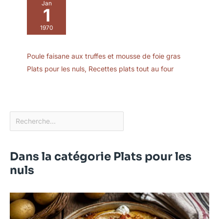
Jan
ALLEMAGNE – AdHoc
1
conçoit des ustensiles
1970
de cuisine qui allient
qualité, design et
fonctionnalité – pour un
Poule faisane aux truffes et mousse de foie gras
plaisir culinaire au
Plats pour les nuls
,
Recettes plats tout au four
quotidien.
Dans la catégorie Plats pour les
nuls