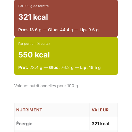
Par 100 g de recette
321 kcal
Prot.
13.6 g —
Gluc.
44.4 g —
Lip.
9.6 g
Par portion (4 parts)
550 kcal
Prot.
23.4 g —
Gluc.
76.2 g —
Lip.
16.5 g
Valeurs nutritionnelles pour 100 g
NUTRIMENT
VALEUR
Énergie
321 kcal