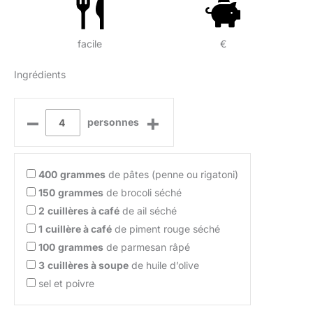
facile
€
Ingrédients
–
+
personnes
400
grammes
de pâtes (penne ou rigatoni)
150
grammes
de brocoli séché
2
cuillères à café
de ail séché
1
cuillère à café
de piment rouge séché
100
grammes
de parmesan râpé
3
cuillères à soupe
de huile d’olive
sel et poivre