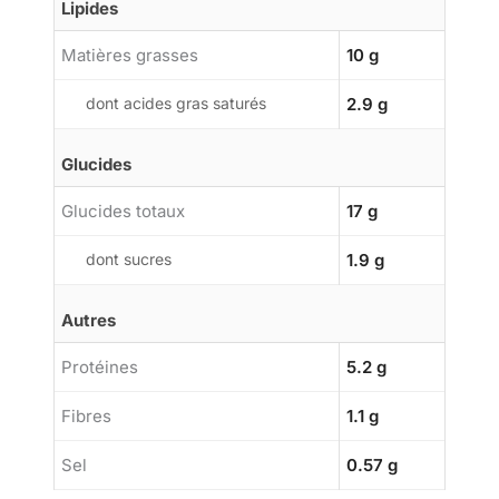
Lipides
Matières grasses
10 g
dont acides gras saturés
2.9 g
Glucides
Glucides totaux
17 g
dont sucres
1.9 g
Autres
Protéines
5.2 g
Fibres
1.1 g
Sel
0.57 g