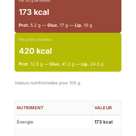
Par 100 g de recette
173 kcal
Prot.
5.2 g —
Gluc.
17 g —
Lip.
10 g
Par portion (4 parts)
420 kcal
Prot.
12.6 g —
Gluc.
41.3 g —
Lip.
24.3 g
Valeurs nutritionnelles pour 100 g
NUTRIMENT
VALEUR
Énergie
173 kcal