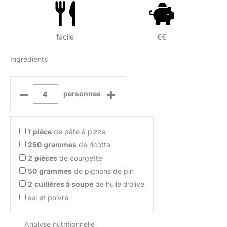
facile
€€
Ingrédients
–
+
personnes
1
pièce
de pâte à pizza
250
grammes
de ricotta
2
pièces
de courgette
50
grammes
de pignons de pin
2
cuillères à soupe
de huile d’olive
sel et poivre
Analyse nutritionnelle