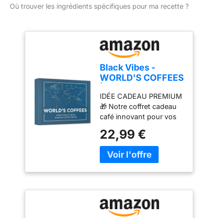
Où trouver les ingrédients spécifiques pour ma recette ?
Black Vibes -
WORLD'S COFFEES
| Pack Gourmet
IDÉE CADEAU PREMIUM
Café en Grains
🎁 Notre coffret cadeau
420g (6x70g)
café innovant pour vos
proches. Cadeau
22,99 €
d'anniversaire parfait
pour lui, en particulier les
amateurs de café du
monde ! NOTRE PACK
CONTIENT 🎁 6 sachets
de café en grains de 70g
- 6 meilleurs cafés
d'origine unique -