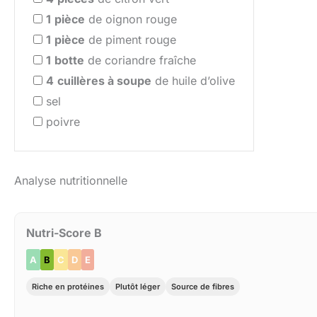
1
pièce
de oignon rouge
1
pièce
de piment rouge
1
botte
de coriandre fraîche
4
cuillères à soupe
de huile d’olive
sel
poivre
Analyse nutritionnelle
Nutri-Score B
A
B
C
D
E
Riche en protéines
Plutôt léger
Source de fibres