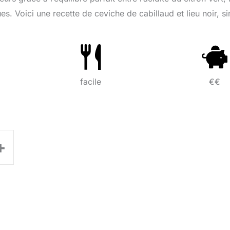
s. Voici une recette de ceviche de cabillaud et lieu noir, s
.
facile
€€
+