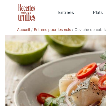
Aller
au
Entrées
Plats
contenu
Accueil
Entrées pour les nuls
Ceviche de cabilla