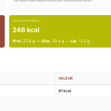
Ces valeurs restent approximatives pour une préparation maison.
Par portion (4 parts)
246 kcal
Prot.
27.4 g —
Gluc.
10.4 g —
Lip.
11.2 g
VALEUR
91 kcal