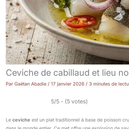
Ceviche de cabillaud et lieu no
Par
Gaétan Abadie
/
17 janvier 2026
/
3 minutes de lectu
5/5 - (5 votes)
Le
ceviche
est un plat traditionnel à base de poisson cr
dans le monde entier. Ce met offre une explosion de saveur