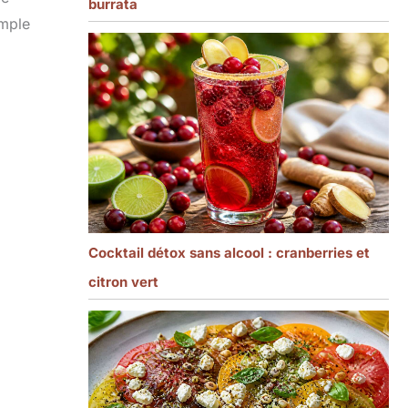
burrata
imple
Cocktail détox sans alcool : cranberries et
citron vert