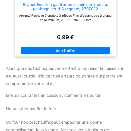
problème avec le plaque
Rayher Feuille à gaufrer en aluminium 3 pcs p.
aluminium, n'hésitez pas à nous
gaufrage sct.-LS argenté, 2707022
contacter, et nous vous aiderons
rapidement et efficacement.
Argenté Pochette à onglets 3 pièces Film d'estampage à chaud
en aluminium, 20 x 30 cm, 0,15 mm
6,99 €
Alors que ces techniques permettent d’optimiser la cuisson, il
est aussi crucial d’éviter des erreurs courantes qui pourraient
compromettre votre plat.
Erreurs courantes en cuisson : comment les éviter
Ne pas préchauffer le four
Un four non préchauffé peut empêcher une bonne
caramélisation de la viande. Assurez-vous toujours de