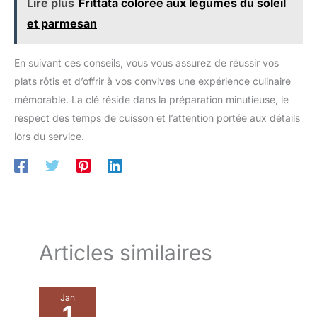
Lire plus
Frittata colorée aux légumes du soleil
bien conçu protège la vaisselle en toute sécurité pendant le
festives. LUMINARC, FEEL
transport. Nous vous offrirons un remplacement gratuit si les
CREATIVE : Depuis des
et parmesan
assiettes rectangulaires arrivent cassés
décennies, Luminarc traduit l'art
de vivre à la française par des
formes, des motifs et des
couleurs qui façonnent une
En suivant ces conseils, vous vous assurez de réussir vos
vaisselle toujours actuelle et
facile à vivre. Tendance et
plats rôtis et d’offrir à vos convives une expérience culinaire
astucieuse, la créativité made in
mémorable. La clé réside dans la préparation minutieuse, le
Luminarc s'invite aujourd'hui
plus que jamais à voter table.
respect des temps de cuisson et l’attention portée aux détails
lors du service.
Articles similaires
Jan
1