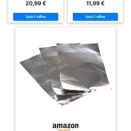
& Rectangulaire
Modélisme, DIY,
20,99 €
11,99 €
création de bijoux | Compatible
performance​​ Matériau résistant
Industrie (6,
gravure laser, estampage et
à la corrosion avec traitement
150x150x1mm)
usinage de précision Matériau
thermique optionnel pour
& Fabrication Haut de Gamme :
stabilité dimensionnelle. ​​
Plaque d'aluminium en alliage
Protection intégrale​​ Film double
résistant à la corrosion |
face amovible sans résidu,
Surface anti-oxydation et bords
protégeant des rayures durant
lissés par découpe CNC |
transport et manipulation. ​​
Traitement thermique possible &
Applications universelles​​ Idéal
stabilité durable Protection
pour bricolage, bijouterie,
Double Face : Film protecteur
maquettes et projets industriels
sur les deux faces contre
(soudure/gravure incluses).
rayures et dommages |
Décollage facile sans résidu |
Préserve la qualité de la tôle
aluminium pendant le transport
et le stockage Polyvalence
Professionnelle : Utilisation en
construction, ameublement,
électronique, aérospatial |
Compatible soudure, sciage,
gravure | Adaptée aux projets
industriels plaque aluminium et
créatifs Service après-vente :
Nous offrons un service client
exceptionnel et sommes à votre
disposition pour toutes
questions ou demandes
d'assistance. En cas de