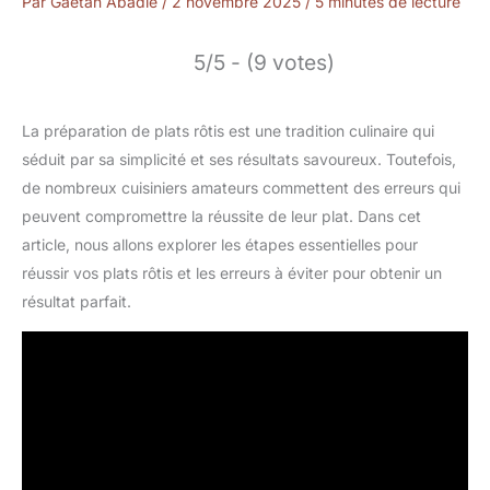
Par
Gaétan Abadie
/
2 novembre 2025
/
5 minutes de lecture
5/5 - (9 votes)
La préparation de plats rôtis est une tradition culinaire qui
séduit par sa simplicité et ses résultats savoureux. Toutefois,
de nombreux cuisiniers amateurs commettent des erreurs qui
peuvent compromettre la réussite de leur plat. Dans cet
article, nous allons explorer les étapes essentielles pour
réussir vos plats rôtis et les erreurs à éviter pour obtenir un
résultat parfait.