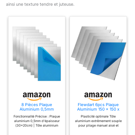
ainsi une texture tendre et juteuse.
8 Pièces Plaque
Flewdart 6pcs Plaque
Aluminium 0,5mm
Aluminium 150 x 150 x
Aluminium 30x20cm
1mm avec Film
Fonctionnalité Précise : Plaque
​Plasticité optimale​​ Tôle
avec Film Protecteur,
Protecteur, feuille
aluminium 0,5mm d'épaisseur
aluminium extrêmement souple
Plaque d'Aluminium pour
aluminium matières
(30x20cm) | Tôle aluminium
pour pliage manuel aisé et
Modélisme, DIY,
premières 1mm, plaque
fine, légère et facile à découper
découpe sans effort aux outils
Industrie, Thermotraitable
métallique alu pour
| Idéale pour modélisme, DIY,
domestiques. ​​Alliage haute