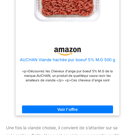
AUCHAN Viande hachée pur boeuf 5% M.G 500 g
<p>Découvrez les Cheveux d'ange pur boeuf 5% M.G de la
marque AUCHAN, un produit de qualitéqui saura ravir les
amateurs de viande.</p> <p>Ces cheveux d'ange sont
préparés à partir de viande de boeuf pur à 5% de matiéres
grasses, offrant une saveur riche et une texture tendre. Ils sont
parfaits pour une variétéde recettes, des plats mijotés aux
sautés, en passant par les salades et les sandwichs.</p>
<p>Les Cheveux d'ange pur boeuf 5% M.G AUCHAN sont
faciles à cuisiner, que vous choisissiez de les faire sauter,
griller ou cuire au four. Ils sont également une excellente
source de protéines, ce qui en fait un choix sain pour vos
repas.</p> ALLERGÈNES: AUCUN ALLERGÈNES IDENTIFIÉS
DÉSIGNATION LÉGALE DU PRODUIT: VIANDE HACHEE 5%
Une fois la viande choisie, il convient de s’attarder sur sa
500GR