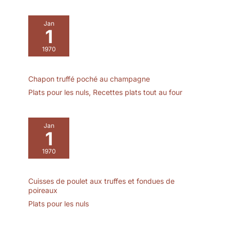
dans divers styles de
décoration de cuisine et
Jan
de table. Qu ' il soit
1
associé à une vaisselle
moderne minimaliste,
1970
nordique ou rétro, il a l'air
harmonieux et beau,
Chapon truffé poché au champagne
améliorant l'atmosphère
générale de la salle à
Plats pour les nuls
,
Recettes plats tout au four
manger et rendant votre
table à manger plus
élégante. Conception
Jan
1
polyvalente et pratique,
répondant à divers
1970
besoins diététiques : Cet
ensemble de assiettes à
pâtes noir en 6 pièces
Cuisses de poulet aux truffes et fondues de
n'est pas seulement un
poireaux
choix idéal pour servir
Plats pour les nuls
des nouilles, mais peut
également facilement