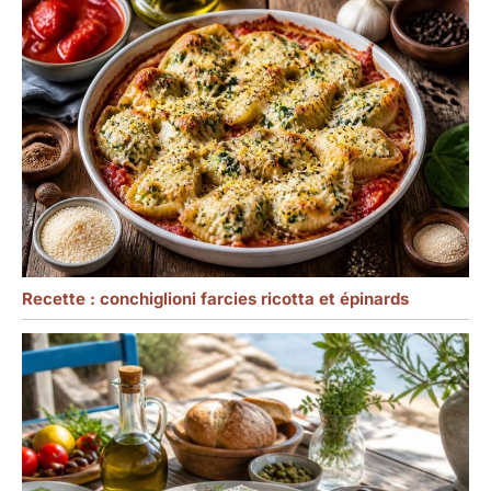
matériau est résistant à
la chaleur, et il n'est pas
facile de retenir les
taches et les odeurs
après le nettoyage,
gardant la surface de la
plaque propre comme
neuve,ce qui le rend plus
sans soucis à utiliser.
Recette : conchiglioni farcies ricotta et épinards