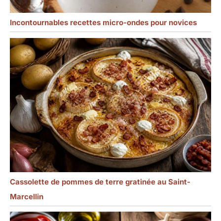
résistantes aux éclats.
Comparé aux plaques en
Incontournables recettes micro-ondes pour novices
céramique
traditionnelles, il peut
mieux résister aux
collisions et aux chutes
dans l'utilisation
quotidienne, sans crainte
de se briser. Compatible
avec le lave-vaisselle,
facile à nettoyer et rapide
: il peut être
complètement mis dans
le lave-vaisselle pour le
nettoyage,éliminant les
étapes fastidieuses du
lavage à la main, vous
Cassolette de pommes de terre gratinée au Saint-
permettant d'avoir plus
de temps pour vous
Marcellin
détendre après les repas.
Dans le même temps, le