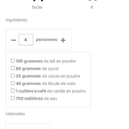
facile
€
Ingrédients
–
+
personnes
100
grammes
de lait en poudre
80
grammes
de sucre
25
grammes
de cacao en poudre
40
grammes
de fécule de maïs
1
cuillère à café
de vanille en poudre
750
millilitres
de eau
Ustensiles