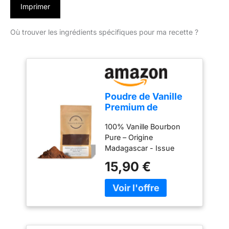
Imprimer
Où trouver les ingrédients spécifiques pour ma recette ?
Poudre de Vanille
Premium de
Madagascar - 100 g
100% Vanille Bourbon
- 100% Vanille
Pure – Origine
Bourbon Naturelle -
Madagascar - Issue
Arôme Intense &
exclusivement de
Parfum Gourmet -
15,90 €
gousses de vanille
Idéale Pâtisserie,
Bourbon de Madagascar,
Dessert & Cuisine -
reconnues dans le
Qualité
monde entier pour leur
Professionnelle
richesse aromatique et
Sans Additif
leur parfum exceptionnel.