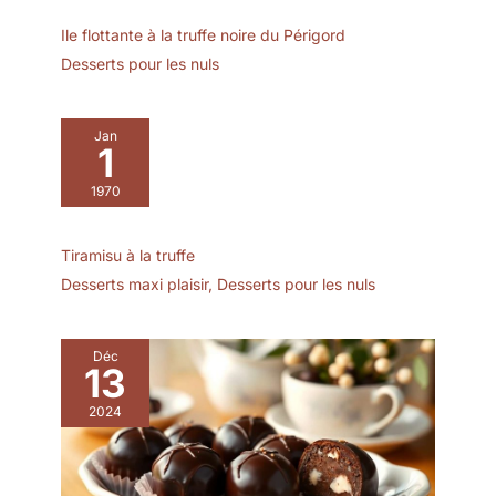
bouches lors du service
Ile flottante à la truffe noire du Périgord
VERRINE VERRE
Desserts pour les nuls
APERITIF POLYVALENT -
Convient pour desserts,
entrées et apéritifs, ce
Jan
qui rend ces verrines
1
adaptées à différentes
utilisations lors de repas,
1970
buffets et occasions
spéciales VERRINE
DESSERT
Tiramisu à la truffe
PRESENTATION - Idéal
Desserts maxi plaisir
,
Desserts pour les nuls
pour une présentation
propre et structurée des
plats avec des portions
Déc
maîtrisées et une mise en
13
valeur soignée de
2024
chaque préparation