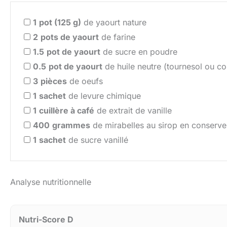
1
pot (125 g)
de yaourt nature
2
pots de yaourt
de farine
1.5
pot de yaourt
de sucre en poudre
0.5
pot de yaourt
de huile neutre (tournesol ou co
3
pièces
de oeufs
1
sachet
de levure chimique
1
cuillère à café
de extrait de vanille
400
grammes
de mirabelles au sirop en conserve
1
sachet
de sucre vanillé
Analyse nutritionnelle
Nutri-Score D