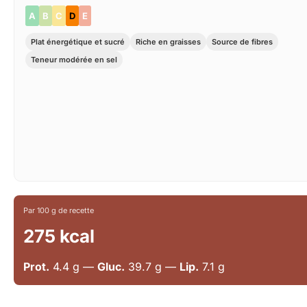
A
B
C
D
E
Plat énergétique et sucré
Riche en graisses
Source de fibres
Teneur modérée en sel
Par 100 g de recette
275 kcal
Prot.
4.4 g —
Gluc.
39.7 g —
Lip.
7.1 g