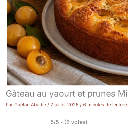
Gâteau au yaourt et prunes Mira
Par
Gaétan Abadie
/
7 juillet 2026
/
6 minutes de lecture
5/5 - (8 votes)