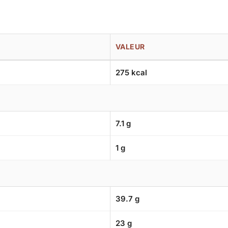
VALEUR
275 kcal
7.1 g
1 g
39.7 g
23 g