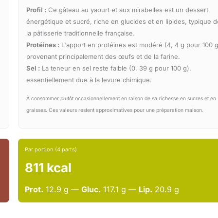
Profil :
Ce gâteau au yaourt et aux mirabelles est un dessert
énergétique et sucré, riche en glucides et en lipides, typique d
la pâtisserie traditionnelle française.
Protéines :
L'apport en protéines est modéré (4, 4 g pour 100 g
provenant principalement des œufs et de la farine.
Sel :
La teneur en sel reste faible (0, 39 g pour 100 g),
essentiellement due à la levure chimique.
À consommer plutôt occasionnellement en raison de sa richesse en sucres et en
graisses. Ces valeurs restent approximatives pour une préparation maison.
Par portion (4 parts)
811 kcal
Prot.
12.9 g —
Gluc.
117.1 g —
Lip.
20.9 g