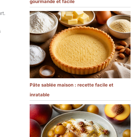
gourmande et facile
rt.
s
Pâte sablée maison : recette facile et
inratable