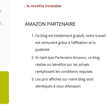
: la recette inratable
e
),