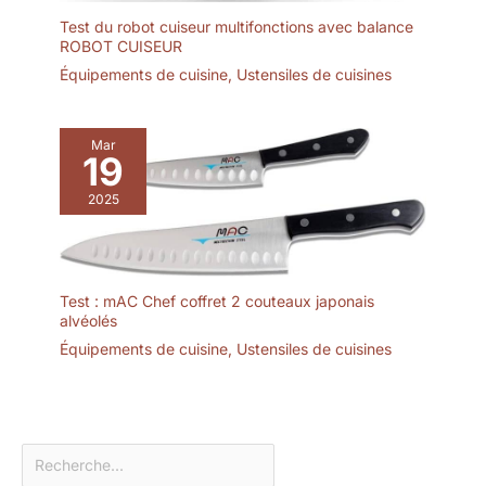
authenticité et service complet,
Test du robot cuiseur multifonctions avec balance
achetez via la boutique
officielle KINGRID et profitez
ROBOT CUISEUR
pleinement de cette tablette
Équipements de cuisine
,
Ustensiles de cuisines
haute performance en toute
sérénité.
Mar
19
2025
Test : mAC Chef coffret 2 couteaux japonais
alvéolés
Équipements de cuisine
,
Ustensiles de cuisines