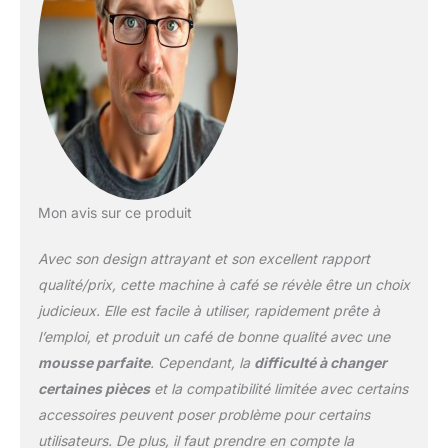
pour une qualité optimale
dans la tasse. Plus de
contrôle : paniers filtrants
à double paroi et porte-
filtre en acier inoxydable
(capacité de dosage de
café jusqu'à 20 g) pour
un meilleur contrôle dans
l'extraction du café et un
goût plus riche et plus
Mon avis sur ce produit
intense. Variété de
boissons : expresso
Avec son design attrayant et son excellent rapport
simple et double
personnalisable pour
qualité/prix, cette machine à café se révèle être un choix
plus d'options de
judicieux. Elle est facile à utiliser, rapidement prête à
boissons et une mousse
l’emploi, et produit un café de bonne qualité avec une
dense de lait et de lait
mousse parfaite
. Cependant, la
difficulté à changer
chaud grâce au système
cappuccino réglable,
certaines pièces
et la compatibilité limitée avec certains
garantissant d'excellents
accessoires peuvent poser problème pour certains
résultats avec facilité.
utilisateurs. De plus, il faut prendre en compte la