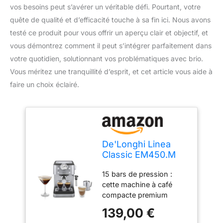
vos besoins peut s’avérer un véritable défi. Pourtant, votre
quête de qualité et d’efficacité touche à sa fin ici. Nous avons
testé ce produit pour vous offrir un aperçu clair et objectif, et
vous démontrez comment il peut s’intégrer parfaitement dans
votre quotidien, solutionnant vos problématiques avec brio.
Vous méritez une tranquillité d’esprit, et cet article vous aide à
faire un choix éclairé.
De'Longhi Linea
Classic EM450.M
Machine à café
15 bars de pression :
manuelle avec tige
cette machine à café
vapeur, machine à
compacte premium
expresso avec
créera votre expresso
pompe barista,
139,00 €
parfait avec un arôme
buse pour