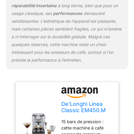
Design italien : design en
réparabilité incertaine
à long terme, bien que pour un
acier inoxydable avec
détails chromés premium
usage classique, ses
performances
demeurent
et la touche unique du
satisfaisantes. L’esthétique de l’appareil est plaisante,
manomètre ; bac
mais certaines pièces semblent fragiles, ce qui m’amène
d'égouttement
à m’interroger sur la durabilité globale. Malgré ces
supplémentaire de 100
mm à 130 mm pour
quelques réserves, cette machine reste un choix
accueillir des tasses en
intéressant pour les amateurs de café, surtout si l’on
céramique, des grands
priorise la performance à l’entretien.
verres ou des tasses.
De'Longhi Linea
Classic EM450.M
Machine à café
15 bars de pression :
manuelle avec tige
cette machine à café
vapeur, machine à