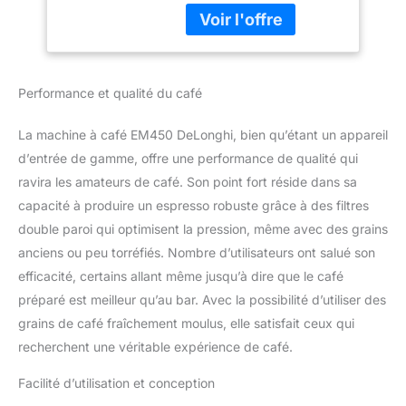
riche et une crème de
cappuccino, filtre
couleur noix sur le
double paroi, 15 bar,
dessus. Contrôle de la
tasse jusqu'à 13 cm,
température : De'Longhi
acier
Linea Classic est équipé
Performance et qualité du café
de la technologie
Thermoblock pour un
La machine à café EM450 DeLonghi, bien qu’étant un appareil
temps de chauffe rapide
et une plus grande
d’entrée de gamme, offre une performance de qualité qui
stabilité de température
ravira les amateurs de café. Son point fort réside dans sa
pour une qualité optimale
capacité à produire un espresso robuste grâce à des filtres
dans la tasse. Plus de
double paroi qui optimisent la pression, même avec des grains
contrôle : paniers filtrants
anciens ou peu torréfiés. Nombre d’utilisateurs ont salué son
à double paroi et porte-
filtre en acier inoxydable
efficacité, certains allant même jusqu’à dire que le café
(capacité de dosage de
préparé est meilleur qu’au bar. Avec la possibilité d’utiliser des
café jusqu'à 20 g) pour
grains de café fraîchement moulus, elle satisfait ceux qui
un meilleur contrôle dans
recherchent une véritable expérience de café.
l'extraction du café et un
goût plus riche et plus
Facilité d’utilisation et conception
intense. Variété de
boissons : expresso