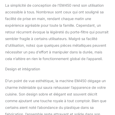
simple et double
La simplicité de conception de l’EM450 rend son utilisation
personnalisable pour
accessible à tous. Nombreux sont ceux qui ont souligné sa
plus d'options de
facilité de prise en main, rendant chaque matin une
boissons et une mousse
expérience agréable pour toute la famille. Cependant, un
dense de lait et de lait
retour récurrent évoque la légèreté du porte-filtre qui pourrait
chaud grâce au système
cappuccino réglable,
sembler fragile à certains utilisateurs. Malgré sa facilité
garantissant d'excellents
d’utilisation, notez que quelques pièces métalliques peuvent
résultats avec facilité.
nécessiter un peu d’effort à manipuler dans la durée, mais
Design italien : design en
cela n’altère en rien le fonctionnement global de l’appareil.
acier inoxydable avec
détails chromés premium
Design et intégration
et la touche unique du
manomètre ; bac
d'égouttement
D’un point de vue esthétique, la machine EM450 dégage un
supplémentaire de 100
charme indéniable qui saura rehausser l’apparence de votre
mm à 130 mm pour
cuisine. Son design sobre et élégant est souvent décrit
accueillir des tasses en
comme ajoutant une touche royale à tout comptoir. Bien que
céramique, des grands
certains aient noté l’abondance du plastique dans sa
verres ou des tasses.
fabrication, l’ensemble reste attrayant et solide dans son