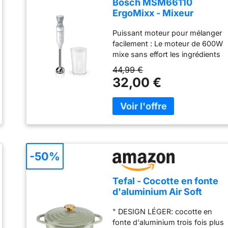
Bosch MSM66110
ErgoMixx - Mixeur
plongeant, 2 vitesses
Puissant moteur pour mélanger
facilement : Le moteur de 600W
mixe sans effort les ingrédients
les plus durs ; préparez de
44,99 €
nombreuses recettes grâce à
32,00 €
une large gamme d’accessoires
Contrôle aisé d’une seule main :
2 vitesses et bouton turbo pour
un mixage optimal ; ajustez
facilement la puissance pour un
résultat exceptionnel, tout en
utilisant une seule main Mixage
-50%
pratique et efficace : Le couteau
QuattroBlade en inox à 4 lames
Tefal - Cocotte en fonte
assure un mélange lisse et
d'aluminium Air Soft
homogène, avec moins
Light - Antiadhésif -
d’éclaboussures et un mixage
" DESIGN LÉGER: cocotte en
24cm
plus rapide Accessoire
fonte d'aluminium trois fois plus
polyvalent inclus : Le mixeur est