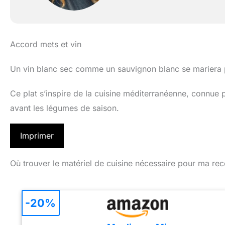
Accord mets et vin
Un vin blanc sec comme un sauvignon blanc se mariera pa
Ce plat s’inspire de la cuisine méditerranéenne, connue 
avant les légumes de saison.
Imprimer
Où trouver le matériel de cuisine nécessaire pour ma rec
-20%