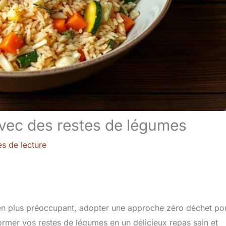
avec des restes de légumes
es de lecture
 en plus préoccupant, adopter une approche zéro déchet po
ormer vos restes de légumes en un délicieux repas sain et