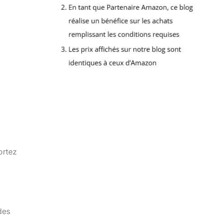
ortez
des