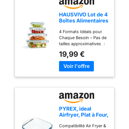
HAUSVIVO Lot de 4
Boîtes Alimentaires
en Verre
4 Formats Idéals pour
Borosilicate avec
Chaque Besoin – Pas de
Couvercle
tailles approximatives ：
1040ml (plats familiaux),
19,99 €
640ml (repas
individuels), 370ml
(fruits, noix), 180ml
(épices, sauce). Forme
rectangulaire peu
encombrante –
économise jusqu’à 30 %
d’espace comparé aux
boîtes rondes Verre
PYREX, ideal
Borosilicate Résistant –
Airfryer, Plat à Four,
Pas de promesses vides
Verre Borosilicate
:Supporte de -20°C à
Compatibilité Air Fryer &
ultra Résistant,
400°C sans fissure – du