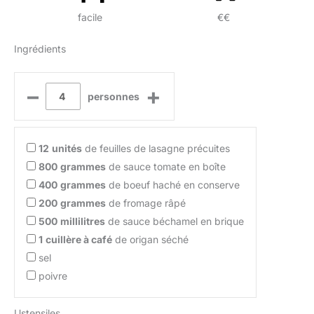
facile
€€
Ingrédients
–
+
personnes
12
unités
de feuilles de lasagne précuites
800
grammes
de sauce tomate en boîte
400
grammes
de boeuf haché en conserve
200
grammes
de fromage râpé
500
millilitres
de sauce béchamel en brique
1
cuillère à café
de origan séché
sel
poivre
Ustensiles