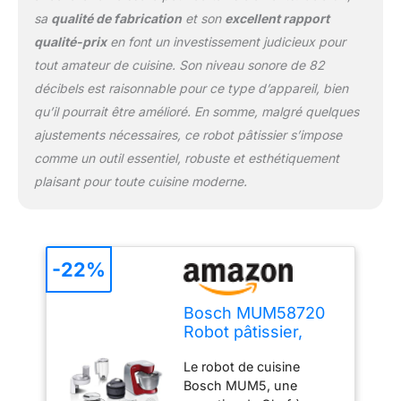
privés et à
sa
qualité de fabrication
et son
excellent rapport
l'environnement
qualité-prix
en font un investissement judicieux pour
domestique ; n'utilisez
l'appareil que pour des
tout amateur de cuisine. Son niveau sonore de 82
quantités et des durées
décibels est raisonnable pour ce type d’appareil, bien
de traitement
qu’il pourrait être amélioré. En somme, malgré quelques
domestiques normales ;
ajustements nécessaires, ce robot pâtissier s’impose
ne dépassez pas les
quantités maximales
comme un outil essentiel, robuste et esthétiquement
autorisées
plaisant pour toute cuisine moderne.
-22%
Bosch MUM58720
Robot pâtissier,
Acier inoxydable,
Le robot de cuisine
1000 W, 3,9 litres,
Bosch MUM5, une
Acier inoxydable et