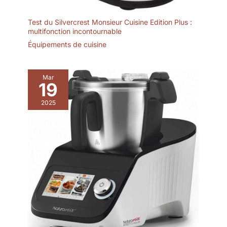
Test du Silvercrest Monsieur Cuisine Edition Plus :
multifonction incontournable
Équipements de cuisine
Mar
19
2025