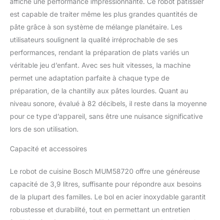
affiche une performance impressionnante. Ce robot pâtissier
MUM58920, 1x fouet
batteur, 1x fouet
est capable de traiter même les plus grandes quantités de
mélangeur, 1x crochet
pâte grâce à son système de mélange planétaire. Les
pétrisseur inox, 3x
utilisateurs soulignent la qualité irréprochable de ses
disques réversibles inox,
performances, rendant la préparation de plats variés un
1x blender, 1x couvercle
de protection Cet
véritable jeu d’enfant. Avec ses huit vitesses, la machine
appareil est uniquement
permet une adaptation parfaite à chaque type de
destiné aux ménages
préparation, de la chantilly aux pâtes lourdes. Quant au
privés et à
niveau sonore, évalué à 82 décibels, il reste dans la moyenne
l'environnement
domestique ; n'utilisez
pour ce type d’appareil, sans être une nuisance significative
l'appareil que pour des
lors de son utilisation.
quantités et des durées
de traitement
Capacité et accessoires
domestiques normales ;
ne dépassez pas les
Le robot de cuisine Bosch MUM58720 offre une généreuse
quantités maximales
capacité de 3,9 litres, suffisante pour répondre aux besoins
autorisées
de la plupart des familles. Le bol en acier inoxydable garantit
robustesse et durabilité, tout en permettant un entretien