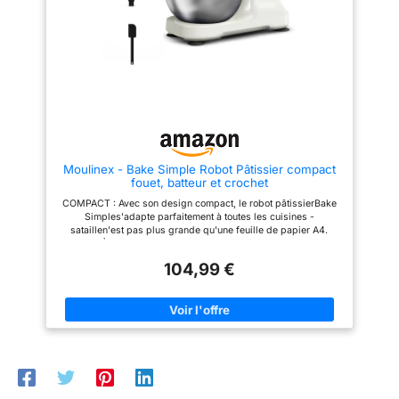
l'appareil que pour des
réglable de 25 à 45°C favorise
répondant aux besoins de 3 à 6
la levée des pâtes et facilite la
personnes de la famille, et peut
quantités et des durées
préparation du pain et des
être utilisée à des fins
de traitement
brioches Pétrin à pain et pétrin
commerciales. Équipé d'un
pizza avec mélange planétaire
couvercle transparent, vous
domestiques normales ;
performant: Grâce au système
pouvez non seulement voir la
ne dépassez pas les
de mélange planétaire, ce robot
progression de la production
quantités maximales
à pétrir assure un travail
alimentaire pendant l'utilisation,
homogène des pâtes. Avec 12
mais également éviter les
autorisées
vitesses, un mode impulsion et
éclaboussures d'aliments.
un mode HOOK dédié au
【Engrenage Réglable 8 + P】
pétrissage intensif, il fonctionne
Vous avez le choix entre 6
Moulinex - Bake Simple Robot Pâtissier compact
parfaitement comme machine à
vitesses différentes, adaptées à
fouet, batteur et crochet
pétrir la pâte, pétrin pâte à pain
différentes préparations
ou pétrin pâte à pizza Blender
alimentaires. Niveau 1-5, adapté
COMPACT : Avec son design compact, le robot pâtissierBake
en verre, hachoir à viande et
au pétrissage de la pâte; niveau
Simples'adapte parfaitement à toutes les cuisines -
découpe-légumes inclus: Le
2-6, adapté au mélange
sataillen'est pas plus grande qu'une feuille de papier A4.
blender en verre 1,5L avec 6
salade/beurre ; niveau 6-8,
FACILE À UTILISER : Un seul bouton facile à utiliser pour 12
lames inox est idéal pour
adapté pour battre les blancs
vitesses et une fonction pulsepour répondre à tous vos besoins
smoothies, soupes, sauces et
d'œufs et la crème. La fonction
104,99 €
en matière de pâtisserie. S'ADAPTE ATOUS VOS BESOINS EN
préparations maison. Ce robot
d'impulsion du fichier P peut
PÂTISSERIE : 3 outils essentiels - un fouet pour les œufs, un
avec hachoir à viande
rendre le goût du pain et du
batteur pour les gâteaux et un crochet pétrinpour les brioches
comprend aussi un poussoir à
beurre plus délicat et ferme, et
et les pâtes brisées. FACILE À RANGER : Sa taille compacte
saucisses, un découpe-
la trajectoire planétaire peut être
facilite le rangement - idéal pour toute cuisine, du comptoir au
légumes et un accessoire pour
envoyée plus uniformément à
placard. RÉPARABLE PENDANT 15 ANS À UN PRIX
biscuits. Un appareil
360 degrés. 【Tête Inclinable et
RAISONNABLE : Nous vous recommandons de faire réparer
multifonction cuisine conçu pour
Design D'apparence】Le robot
votre produit dans notre réseau de 6 200 centres de réparation
gagner du temps au quotidien
culinaire Zuccie avec base
dans le monde entier pour qu'il dure plus longtemps.
Écran tactile LED, sécurité
lestée et 4 pieds antidérapants
intelligente et excellente
est stable sans glisser même à