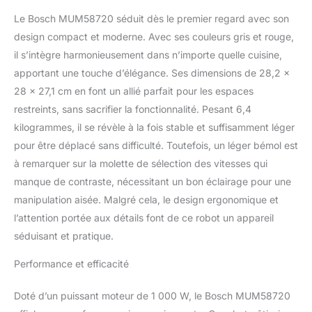
mélange/pétrissage
Le Bosch MUM58720 séduit dès le premier regard avec son
homogène comme s'il
design compact et moderne. Avec ses couleurs gris et rouge,
était réalisé à la main
mais sans baisse de
il s’intègre harmonieusement dans n’importe quelle cuisine,
régime même pendant
apportant une touche d’élégance. Ses dimensions de 28,2 x
une longue durée Le bol
28 x 27,1 cm en font un allié parfait pour les espaces
en acier inox de grande
restreints, sans sacrifier la fonctionnalité. Pesant 6,4
capacité (3,9 L) permet la
préparation de quantités
kilogrammes, il se révèle à la fois stable et suffisamment léger
importantes : jusqu'à 2,7
pour être déplacé sans difficulté. Toutefois, un léger bémol est
kg de pâte à gâteau (soit
à remarquer sur la molette de sélection des vitesses qui
48 cupcakes) ou 1,9 kg
manque de contraste, nécessitant un bon éclairage pour une
de pâte levée (soit 4
brioches) Facile à utiliser
manipulation aisée. Malgré cela, le design ergonomique et
grâce au bras mobile
l’attention portée aux détails font de ce robot un appareil
d'une simple pression, il
séduisant et pratique.
dispose de 7 vitesses +
turbo pour maîtriser la
Performance et efficacité
texture de vos
préparations Livraison :
Doté d’un puissant moteur de 1 000 W, le Bosch MUM58720
1x robot pâtissier Bosch