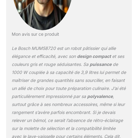
importantes : jusqu'à 2,7
kg de pâte à gâteau (soit
48 cupcakes) ou 1,9 kg
de pâte levée (soit 4
brioches) Facile à utiliser
Mon avis sur ce produit
grâce au bras mobile
d'une simple pression, il
Le Bosch MUM58720 est un robot pâtissier qui allie
dispose de 7 vitesses +
turbo pour maîtriser la
élégance et efficacité, avec son
design compact
et ses
texture de vos
couleurs gris et rouge séduisantes. Sa
puissance
de
préparations Livraison :
1000 W couplée à sa capacité de 3,9 litres lui permet de
1x robot pâtissier Bosch
maîtriser de grandes quantités sans sourciller, en faisant
MUM58920, 1x fouet
batteur, 1x fouet
un allié de choix pour toute préparation culinaire. J’ai été
mélangeur, 1x crochet
particulièrement impressionné par sa
polyvalence
,
pétrisseur inox, 3x
surtout grâce à ses nombreux accessoires, même si leur
disques réversibles inox,
rangement s’avère parfois encombrant. Si je devais
1x blender, 1x couvercle
de protection Cet
relever un bémol, ce serait l’absence de rétro-éclairage
appareil est uniquement
sur la molette de sélection et la compatibilité limitée
destiné aux ménages
avec le lave-vaisselle pour certains éléments. Cela dit,