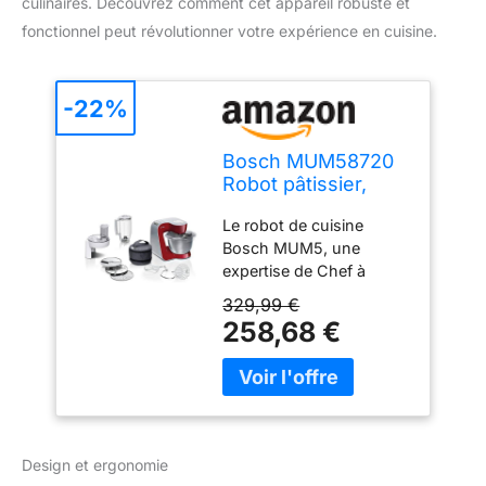
culinaires. Découvrez comment cet appareil robuste et
fonctionnel peut révolutionner votre expérience en cuisine.
-22%
Bosch MUM58720
Robot pâtissier,
Acier inoxydable,
Le robot de cuisine
1000 W, 3,9 litres,
Bosch MUM5, une
Acier inoxydable et
expertise de Chef à
plastique, 7
domicile; Ultra-puissant
vitesses,
329,99 €
et polyvalent, il est votre
Gris/Rouge
258,68 €
allié professionnel pour
réaliser et pétrir tous
types de pâtes et bien
plus encore Le puissant
moteur de 1000W et le
mouvement planétaire
Design et ergonomie
3D assurent un