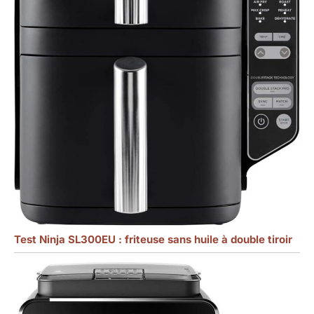
Test Ninja SL300EU : friteuse sans huile à double tiroir