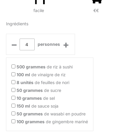
facile
€€
Ingrédients
–
+
personnes
500
grammes
de riz à sushi
100
ml
de vinaigre de riz
8
unités
de feuilles de nori
50
grammes
de sucre
10
grammes
de sel
150
ml
de sauce soja
50
grammes
de wasabi en poudre
100
grammes
de gingembre mariné