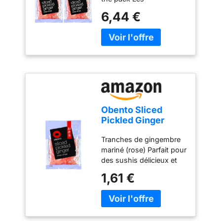
4)
de piment rouge, et il se
informations ci-dessous
6,44 €
marie très bien avec les
s'appliquent à chaque
plats crémeux (mélangé
unité du pack Tranches
avec de la mayonnaise
de gingembre mariné
ou avec de la sauce) car
(rose) Parfait pour des
cela atténue le goût.
sushis délicieux et
Veuillez noter que ceci ne
colorés Contenu : 100 g
s’agit pas de la racine de
(poids égoutté : 62 g)
hon-wasabi (本 山葵).
Ingrédients: 100%
Obento Sliced
wasabi en poudre.
Pickled Ginger
Allergènes: sans
Pink, Gingembre
allergènes.
Tranches de gingembre
mariné tranché
mariné (rose) Parfait pour
rose, 100 g
des sushis délicieux et
colorés Contenu : 100 g
1,61 €
(poids égoutté : 62 g)