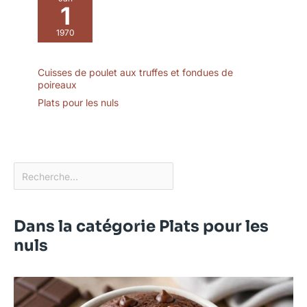
1
naturels et récoltés sur
des terroirs préservés
1970
Marque responsable,
engagée dans la
protection des abeilles et
Cuisses de poulet aux truffes et fondues de
dans la préservation de
poireaux
la nature
Plats pour les nuls
Dans la catégorie Plats pour les
nuls