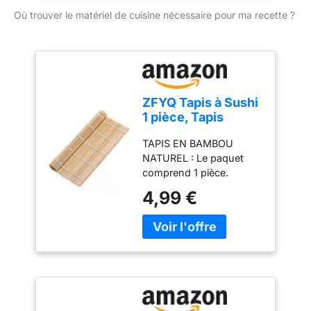
Où trouver le matériel de cuisine nécessaire pour ma recette ?
ZFYQ Tapis à Sushi
1 pièce, Tapis
Rouler Sushis en
TAPIS EN BAMBOU
Bambou Naturel
NATUREL : Le paquet
pour Maki Sushi,
comprend 1 pièce.
Outil de
Chaque natte est
Préparation des
4,99 €
fabriquée en bambou
Sushis pour les
naturel de première
Débutants
qualité. Les tapis à
sushis sont
indispensables à la
préparation des sushis et
makis. Ils permettent de
rouler les sushis en