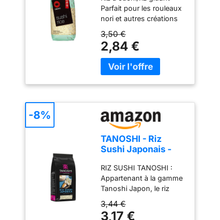
Parfait pour les rouleaux
nori et autres créations
de sushi 100 % riz sushi
3,50 €
Contenu : 1 kg
2,84 €
-8%
TANOSHI - Riz
Sushi Japonais -
Sushis et Makis -
RIZ SUSHI TANOSHI :
450 g
Appartenant à la gamme
Tanoshi Japon, le riz
Tanoshi Japonica permet
3,44 €
de réaliser des sushis et
3,17 €
des makis maison