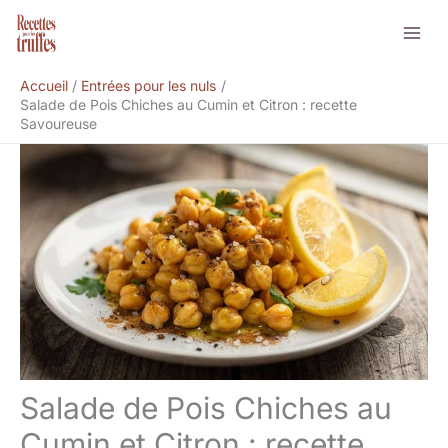
Aller
Rechercher
au
contenu
Accueil
Entrées pour les nuls
Salade de Pois Chiches au Cumin et Citron : recette
Savoureuse
Salade de Pois Chiches au
Cumin et Citron : recette