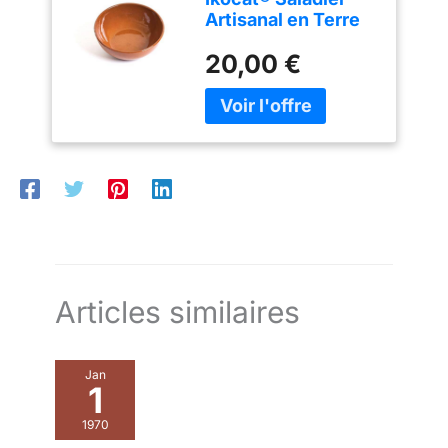
Artisanal en Terre
Cuite catalane 30
20,00 €
cm
Articles similaires
Jan
1
1970