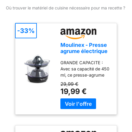
Où trouver le matériel de cuisine nécessaire pour ma recette ?
-33%
Moulinex - Presse
agrume électrique
Ultra Compact
GRANDE CAPACITE :
Double rotation
Avec sa capacité de 450
0.45 L
ml, ce presse-agrume
produit suffisamment de
29,99 €
jus pour remplir plusieurs
19,99 €
verres AUTO ON/OFF : Il
suffit d'appuyer sur le
cône pour que le
pressage commence
JUS DELICIEUX : la
rotation du cône dans
les deux sens permet