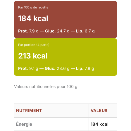
Par 100 g de recette
184 kcal
Prot.
7.9 g —
Gluc.
24.7 g —
Lip.
6.7 g
Par portion (4 parts)
213 kcal
Prot.
9.1 g —
Gluc.
28.6 g —
Lip.
7.8 g
Valeurs nutritionnelles pour 100 g
NUTRIMENT
VALEUR
Énergie
184 kcal