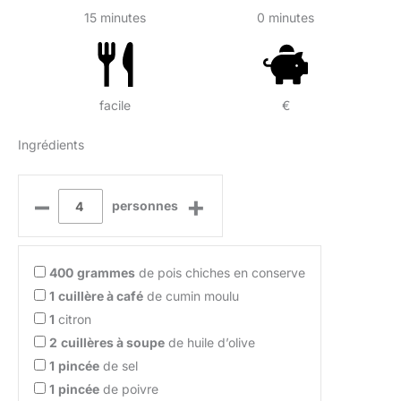
15 minutes
0 minutes
facile
€
Ingrédients
–
+
personnes
400
grammes
de pois chiches en conserve
1
cuillère à café
de cumin moulu
1
citron
2
cuillères à soupe
de huile d’olive
1
pincée
de sel
1
pincée
de poivre