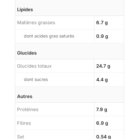
Lipides
Matières grasses
6.7 g
dont acides gras saturés
0.9 g
Glucides
Glucides totaux
24.7 g
dont sucres
4.4 g
Autres
Protéines
7.9 g
Fibres
6.9 g
Sel
0.54 g