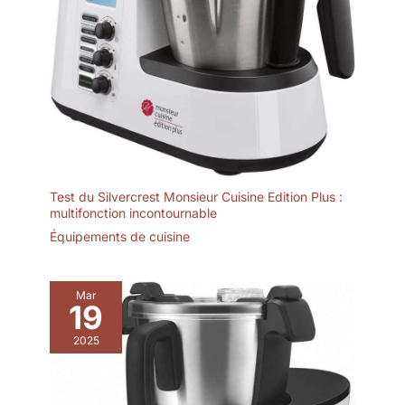
Test du Silvercrest Monsieur Cuisine Edition Plus :
multifonction incontournable
Équipements de cuisine
Mar
19
2025