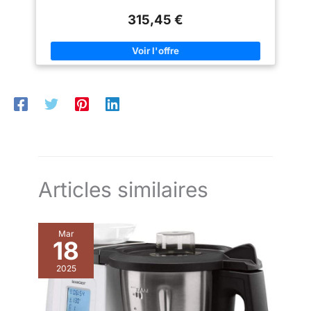
matin au cappuccino du du
votre cuisine VOTRE CAFÉ, D'UNE SIMPLE TOUCHE: avec
goûter, Magnifica S transforme
315,45 €
Magnifica S vous pouvez préparer votre café favori court ou
chaque gorgée en un moment
long d'une simple pression et passer d'un café riche et
de pur plaisir.
aromatique au café latte et crémeux DÉGUSTEZ UN
CAPPUCCINO DE QUALITÉ BARISTA À LA MAISON: si vous
aimez le lait, la technologie LatteCrema Hot vous garantit une
mousse onctueuse à chaque préparation VOTRE LAIT COMME
VOUS L'AIMEZ: le mousseur à lait 2-en-1 permet de choisir
entre lait chaud ou mousse dense pour vos cappuccinos; le
bec verseur s’adapte à différentes hauteurs de tasse (8–14 cm)
NETTOYAGE INTELLIGENT ET ÉCONOMIE D’ÉNERGIE: facile à
entretenir grâce aux programmes automatiques de rinçage et
de détartrage, pièces amovibles et indicateurs, avec arrêt
automatique, économie d’énergie et mode veille CE N’EST PAS
JUSTE PARFAIT. C’EST PERFETTO. Du café du matin au
cappuccino du du goûter, Magnifica S transforme chaque
gorgée en un moment de pur plaisir.
Articles similaires
Mar
18
2025