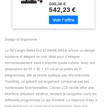
simple pression d'un
Ecran LCD Tactile,
599,36 €
bouton : expresso, café,
Noir
542,23 €
café long, cappuccino,
latte macchiato et lait
chaud SYSTÈME
LATTECREMA : Système
breveté de moussage du
lait pour une mousse de
Design et Ergonomie
lait particulièrement
crémeuse à pores fins
La De’Longhi Eletta Evo ECAM46.860.B arbore un design
pour un cappuccino
moderne et élégant en noir, idéal pour s’intégrer
parfait - le nettoyage se
fait automatiquement via
harmonieusement dans n’importe quelle cuisine. Avec ses
une commande rotative
dimensions de 53 x 50 x 33 cm et un poids de 11
MOULIN DE HAUTE
kilogrammes, elle se révèle quelque peu encombrante.
QUALITÉ : Le moulin à
Toutefois, ce gabarit est largement compensé par ses
cône à 13 étages peut
être réglé
nombreuses fonctionnalités. L’écran LCD tactile offre une
individuellement, 380 g
interface utilisateur intuitive, rendant la navigation dans les
de grains de café entrent
différents programmes un jeu d’enfant. Le réservoir d’eau à
dans le récipient - la
tiroir latéral est un autre ajout ergonomique, bien que
machine De'Longhi