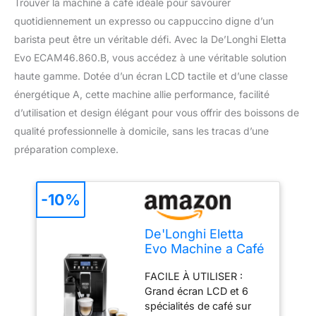
Trouver la machine à café idéale pour savourer
quotidiennement un expresso ou cappuccino digne d’un
barista peut être un véritable défi. Avec la De’Longhi Eletta
Evo ECAM46.860.B, vous accédez à une véritable solution
haute gamme. Dotée d’un écran LCD tactile et d’une classe
énergétique A, cette machine allie performance, facilité
d’utilisation et design élégant pour vous offrir des boissons de
qualité professionnelle à domicile, sans les tracas d’une
préparation complexe.
-10%
De'Longhi Eletta
Evo Machine a Café
Grain
FACILE À UTILISER :
ECAM46.860.B,
Grand écran LCD et 6
Machine Expresso
spécialités de café sur
et Cappuccino,