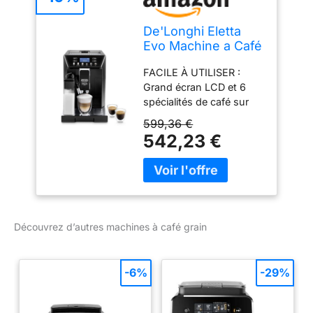
De'Longhi Eletta
Evo Machine a Café
Grain
FACILE À UTILISER :
ECAM46.860.B,
Grand écran LCD et 6
Machine Expresso
spécialités de café sur
et Cappuccino,
simple pression d'un
Ecran LCD Tactile,
599,36 €
bouton : expresso, café,
Noir
542,23 €
café long, cappuccino,
latte macchiato et lait
chaud SYSTÈME
LATTECREMA : Système
breveté de moussage du
lait pour une mousse de
Découvrez d’autres machines à café grain
lait particulièrement
crémeuse à pores fins
pour un cappuccino
-6%
-29%
parfait - le nettoyage se
fait automatiquement via
une commande rotative