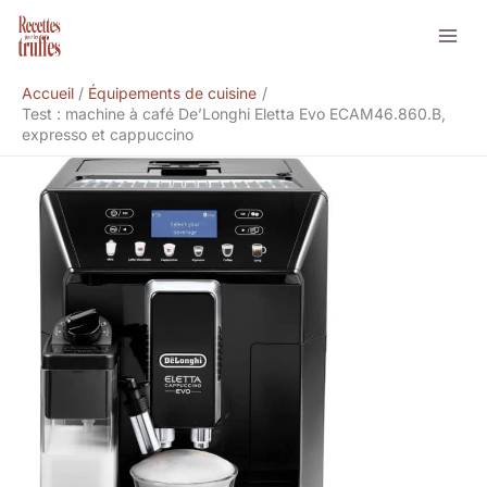
Aller
Rechercher
au
contenu
Accueil
Équipements de cuisine
Test : machine à café De’Longhi Eletta Evo ECAM46.860.B,
expresso et cappuccino