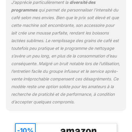
J’apprécie particulièrement la
diversité des
complètement retiré de la
machine à café et permet
programmes
qui permet de personnaliser l’intensité du
ainsi un nettoyage facile
café selon mes envies. Bien que le prix soit élevé et que
de l'intérieur de la
cette machine soit encombrante, son accessoire pour
machine FONCTION
lait crée une mousse parfaite, rendant les boissons
CAFÉ LONG : Pour le
café traditionnel du matin
lactées sublimes. Le remplissage des grains de café est
- préparé dans un
toutefois peu pratique et le programme de nettoyage
processus d'infusion
s’avère un peu long, en plus de la consommation d’eau
rapide à basse pression
conséquente. Malgré un bruit notable lors de l’utilisation,
l’entretien facile du groupe infuseur et le service après-
vente irréprochable compensent ces désagréments. Ce
modèle reste une option solide pour les amateurs à la
recherche de praticité et de performance, à condition
d’accepter quelques compromis.
-10%