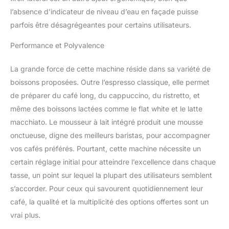
entièrement automatique
l’absence d’indicateur de niveau d’eau en façade puisse
convient également à
parfois être désagrégeantes pour certains utilisateurs.
une utilisation avec de la
poudre de café
Performance et Polyvalence
NETTOYAGE FACILE : Le
groupe d'infusion
La grande force de cette machine réside dans sa variété de
compact nécessite peu
boissons proposées. Outre l’espresso classique, elle permet
d'entretien, peut être
de préparer du café long, du cappuccino, du ristretto, et
complètement retiré de la
machine à café et permet
même des boissons lactées comme le flat white et le latte
ainsi un nettoyage facile
macchiato. Le mousseur à lait intégré produit une mousse
de l'intérieur de la
onctueuse, digne des meilleurs baristas, pour accompagner
machine FONCTION
vos cafés préférés. Pourtant, cette machine nécessite un
CAFÉ LONG : Pour le
café traditionnel du matin
certain réglage initial pour atteindre l’excellence dans chaque
- préparé dans un
tasse, un point sur lequel la plupart des utilisateurs semblent
processus d'infusion
s’accorder. Pour ceux qui savourent quotidiennement leur
rapide à basse pression
café, la qualité et la multiplicité des options offertes sont un
vrai plus.