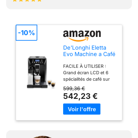
-10%
De'Longhi Eletta
Evo Machine a Café
Grain
FACILE À UTILISER :
ECAM46.860.B,
Grand écran LCD et 6
Machine Expresso
spécialités de café sur
et Cappuccino,
simple pression d'un
Ecran LCD Tactile,
599,36 €
bouton : expresso, café,
Noir
542,23 €
café long, cappuccino,
latte macchiato et lait
chaud SYSTÈME
LATTECREMA : Système
breveté de moussage du
lait pour une mousse de
lait particulièrement