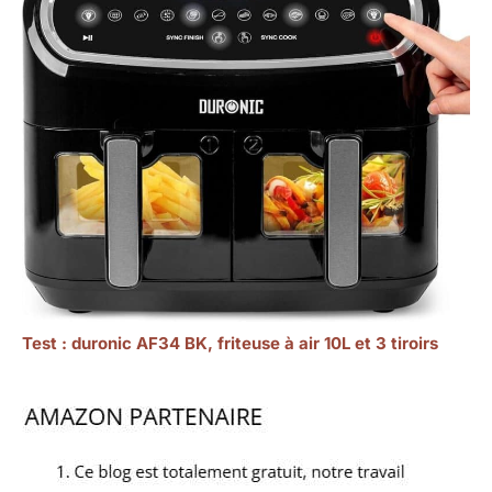
Test : duronic AF34 BK, friteuse à air 10L et 3 tiroirs