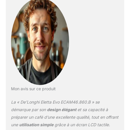
crémeuse à pores fins
pour un cappuccino
parfait - le nettoyage se
fait automatiquement via
une commande rotative
MOULIN DE HAUTE
QUALITÉ : Le moulin à
cône à 13 étages peut
être réglé
individuellement, 380 g
de grains de café entrent
dans le récipient - la
machine De'Longhi
entièrement automatique
Mon avis sur ce produit
convient également à
une utilisation avec de la
La « De’Longhi Eletta Evo ECAM46.860.B » se
poudre de café
NETTOYAGE FACILE : Le
démarque par son
design élégant
et sa capacité à
groupe d'infusion
préparer un café d’une excellente qualité, tout en offrant
compact nécessite peu
une
utilisation simple
grâce à un écran LCD tactile.
d'entretien, peut être