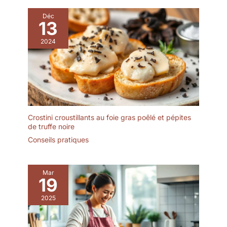
soupe MALACASA sont
set d'assiettes en grès
fabriqués avec une
avec émail réactif est fait
Déc
cuisson à haute
13
main et chaque pièce est
température de 1 600 °C,
unique.
2024
ce qui améliore leur
dureté et leur durabilité.
Ils passent au micro-
ondes, au four et au
lave-vaisselle. SENTEZ-
VOUS LIBRE DE LES
UTILISER : Les bols de
cuisine sont fabriqués en
Crostini croustillants au foie gras poêlé et pépites
de truffe noire
argile céramique ORC,
sans cadmium ni plomb,
Conseils pratiques
sains et sûrs à utiliser.
FACILE À NETTOYER :
Ces bols MALACASA
Mar
19
blancs ivoire bénéficient
de la technologie de
2025
vernis GLIDECOAT,
offrant une surface lisse
qui ne laisse pas de