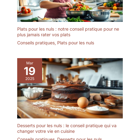
taches et est facile à
nettoyer.
MULTIFONCTION : Les
bols en céramique
Plats pour les nuls : notre conseil pratique pour ne
MALACASA sont parfaits
plus jamais rater vos plats
pour les céréales, la
Conseils pratiques
,
Plats pour les nuls
soupe et les flocons
d'avoine.
Mar
19
2025
Desserts pour les nuls : le conseil pratique qui va
changer votre vie en cuisine
Conseils pratiques
,
Desserts pour les nuls