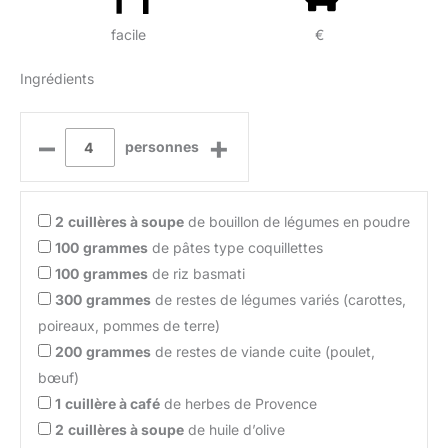
facile
€
Ingrédients
–
+
personnes
2
cuillères à soupe
de bouillon de légumes en poudre
100
grammes
de pâtes type coquillettes
100
grammes
de riz basmati
300
grammes
de restes de légumes variés (carottes,
poireaux, pommes de terre)
200
grammes
de restes de viande cuite (poulet,
bœuf)
1
cuillère à café
de herbes de Provence
2
cuillères à soupe
de huile d’olive