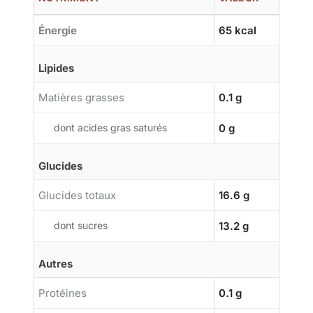
Énergie
65 kcal
Lipides
Matières grasses
0.1 g
dont acides gras saturés
0 g
Glucides
Glucides totaux
16.6 g
dont sucres
13.2 g
Autres
Protéines
0.1 g