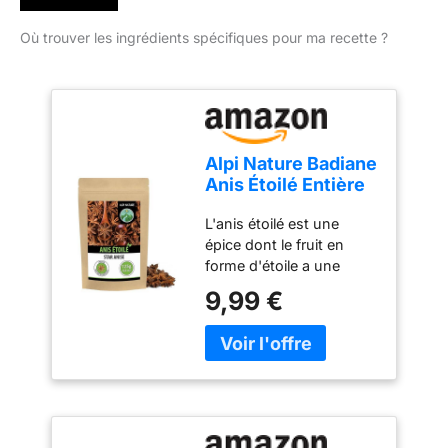
Où trouver les ingrédients spécifiques pour ma recette ?
Alpi Nature Badiane
Anis Étoilé Entière
125g, Gousses de
L'anis étoilé est une
Badiane Entières
épice dont le fruit en
pour la Cuisine
forme d'étoile a une
saveur sucrée rappelant
9,99 €
la réglisse. Il est
couramment utilisé dans
la cuisine asiatique,
notamment dans les
mélanges d'épices, les
desserts et les boissons.
Utilisation multiple: L'anis