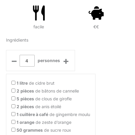
facile
€€
Ingrédients
–
+
personnes
1
litre
de cidre brut
2
pièces
de bâtons de cannelle
5
pièces
de clous de girofle
2
pièces
de anis étoilé
1
cuillère à café
de gingembre moulu
1
orange
de zeste d’orange
50
grammes
de sucre roux