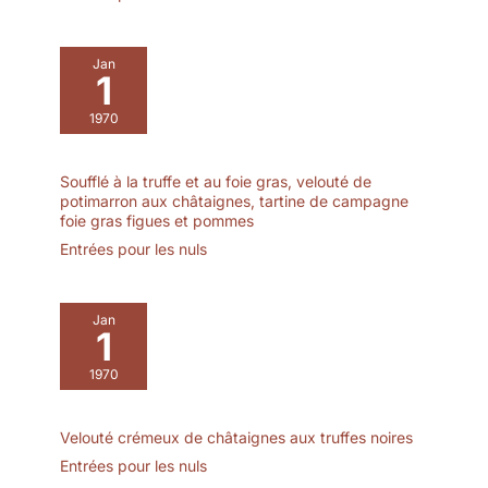
anniversaires, les
mères, Thanksgiving,
anniversaires de mariage,
Noël et le Nouvel An
la Saint-Valentin, la fête
Jan
Plaisir expresso : chaque
de la récolte, Noël, le
1
tasse a une capacité
Nouvel An et plus
d'environ 50 ml, une
1970
encore.
hauteur de 4,7 cm, un
diamètre maximum de
5,8 cm et un bord de 5
Soufflé à la truffe et au foie gras, velouté de
potimarron aux châtaignes, tartine de campagne
cm de diamètre. Ils sont
foie gras figues et pommes
adaptés aux machines à
Entrées pour les nuls
expresso courantes,
idéales pour un expresso
(30 ml), Doppio (50 ml),
Ristretto (15 ml) et Lungo
Jan
1
(50 ml) Facile à nettoyer :
les tasses en céramique
1970
passent au lave-
vaisselle, mais nous
vous recommandons de
Velouté crémeux de châtaignes aux truffes noires
les nettoyer à la main
Entrées pour les nuls
avec une éponge douce