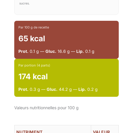
sucres.
Par 100 g de recette
65 kcal
Prot.
0.1 g —
Gluc.
16.6 g —
Lip.
0.1 g
Par portion (4 parts)
174 kcal
Prot.
0.3 g —
Gluc.
44.2 g —
Lip.
0.2 g
Valeurs nutritionnelles pour 100 g
NUTRIMENT
VALEUR