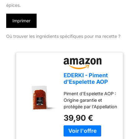
épices.
Imprimer
Où trouver les ingrédients spécifiques pour ma recette ?
EDERKI - Piment
d'Espelette AOP
250g
Piment d'Espelette AOP :
Origine garantie et
protégée par l'Appellation
d'Origine Protégée
39,90 €
(AOP), cultivé et
transformé au Pays
Basque selon un savoir-