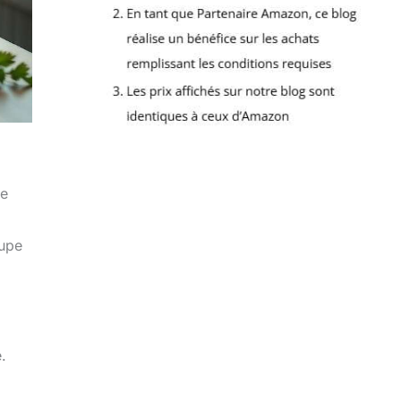
de
oupe
.