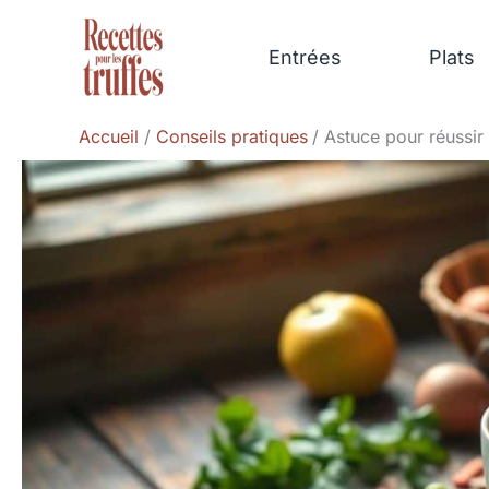
Aller
au
Entrées
Plats
contenu
Accueil
Conseils pratiques
Astuce pour réussir