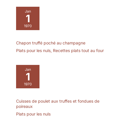
look. What's more, white
assiettes service de table
Jan
can enhance aesthetic
1
appeal and not distract
from the desserts
1970
themselves. 【Passe au
Micro-ondes et au Lave-
Chapon truffé poché au champagne
vaisselle】Ces assiettes
en porcelaine sont
Plats pour les nuls
,
Recettes plats tout au four
adaptées au micro-
ondes et au lave-
vaisselle. Cela ajoute de
Jan
1
la commodité à votre
utilisation quotidienne
1970
car vous pouvez
réchauffer les desserts
directement sur les
Cuisses de poulet aux truffes et fondues de
assiettes et les nettoyer
poireaux
facilement sans craindre
Plats pour les nuls
d'endommager la
céramique. Sans plomb
et non toxique, sans