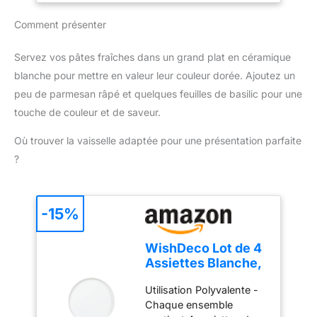
personnalisées. DESIGN
amis. TECHNOLOGIE DE
DURABLE ET FACILE À
Comment présenter
PESÉE AUTOMATIQUE :
NETTOYER : Une
La balance intégrée du
Machine à Pâtes fraîches
Pasta Maker permet de
Servez vos pâtes fraîches dans un grand plat en céramique
élégante, durable, avec
calculer la quantité de
blanche pour mettre en valeur leur couleur dorée. Ajoutez un
pièces compatibles lave-
liquide nécessaire selon
vaisselle pour un
peu de parmesan râpé et quelques feuilles de basilic pour une
le type de farine, pour
nettoyage facile.
touche de couleur et de saveur.
des résultats parfaits.
RECETTES GUIDÉES
DESIGN DURABLE ET
ÉTAPE PAR ÉTAPE :
Où trouver la vaisselle adaptée pour une présentation parfaite
FACILE À NETTOYER :
Téléchargez l'application
?
Une Machine à Pâtes
HomeID pour des
fraîches élégante,
recettes simples, y
durable, avec pièces
compris des options
compatibles lave-
-15%
véganes et sans gluten.
vaisselle pour un
nettoyage facile.
WishDeco Lot de 4
RECETTES GUIDÉES
Assiettes Blanche,
ÉTAPE PAR ÉTAPE :
Assiette Plate
Téléchargez l'application
Utilisation Polyvalente -
Porcelaine 27 cm,
HomeID pour des
Chaque ensemble
Grandes Plats à
recettes simples, y