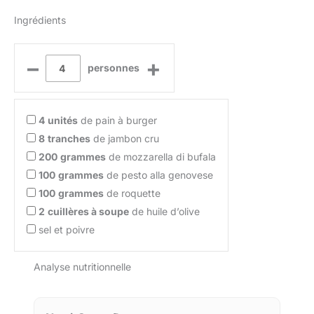
Ingrédients
–
+
personnes
4
unités
de pain à burger
8
tranches
de jambon cru
200
grammes
de mozzarella di bufala
100
grammes
de pesto alla genovese
100
grammes
de roquette
2
cuillères à soupe
de huile d’olive
sel et poivre
Analyse nutritionnelle