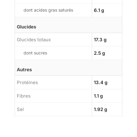
dont acides gras saturés
6.1 g
Glucides
Glucides totaux
17.3 g
dont sucres
2.5 g
Autres
Protéines
13.4 g
Fibres
1.1 g
Sel
1.92 g