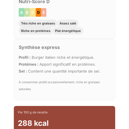
Nutri-Score D
A
B
C
D
E
Très riche en graisses
Assez salé
Riche en protéines
Plat énergétique
Synthèse express
Profil :
Burger italien riche et énergétique.
Protéines :
Apport significatif en protéines.
Sel :
Contient une quantité importante de sel.
À consommer plutôt occasionnellement, riche en graisses
saturées.
Par 100 g de recette
288 kcal