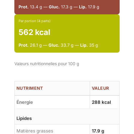
Prot.
13.4 g —
Gluc.
17.3 g —
Lip.
17.9 g
Par portion (4 parts)
562 kcal
Prot.
26.1 g —
Gluc.
33.7 g —
Lip.
35 g
Valeurs nutritionnelles pour 100 g
NUTRIMENT
VALEUR
Énergie
288 kcal
Lipides
Matières grasses
17.9 g