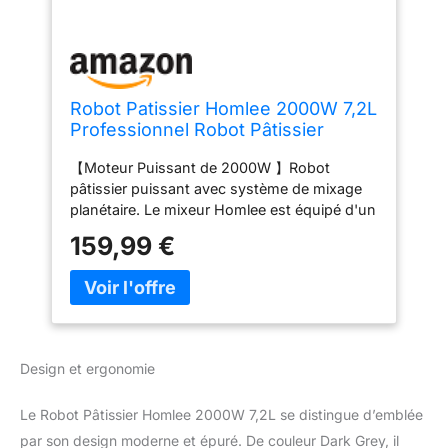
Robot Patissier Homlee 2000W 7,2L
Professionnel Robot Pâtissier
Petrin ​Multifonctions Robot Cuisine
【Moteur Puissant de 2000W 】Robot
Faible Bruit Batteur sur Socle avec
pâtissier puissant avec système de mixage
Bol en Acier
planétaire. Le mixeur Homlee est équipé d'un
Inoxydable,Fouet,Batteur,Crochet,6
moteur en cuivre pur haute performance de
Vitesses
159,99 €
2000 W et d'une fonction d'impulsion
réglable sur 6 niveaux, que vous prépariez
des ingrédients secs et humides, que vous
pétrissiez de la pâte ou que vous fouettiez
de la crème. Tout est simple. 【Grande
Capacité de 7,2 L】le bol en acier inoxydable
Design et ergonomie
de 7,2 L répond à presque tous vos besoins
en cuisine. Facile à utiliser, ce robot culinaire
Le Robot Pâtissier Homlee 2000W 7,2L se distingue d’emblée
permet de préparer des gâteaux, du pain,
des biscuits et des viennoiseries pour une
par son design moderne et épuré. De couleur Dark Grey, il