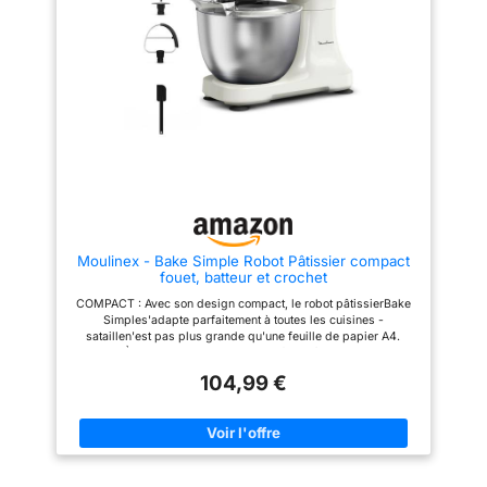
balance intégrée jusqu’à 5 kg
pâte, 1 à 7 pour les garnitures et
permet de peser directement
8 à 10 pour la crème fouettée.
les ingrédients dans le bol. La
Veuillez arrêter l’appareil avant
fonction de bol chauffant
de changer de vitesse Bol
réglable de 25 à 45°C favorise
grande capacité : Notre robot
la levée des pâtes et facilite la
pâtissier professionnel est
préparation du pain et des
équipé d’un bol spacieux en
brioches Pétrin à pain et pétrin
acier inoxydable de 4,2 litres
pizza avec mélange planétaire
(4,4 qt), idéal pour pétrir de
performant: Grâce au système
grandes quantités de pâte,
de mélange planétaire, ce robot
cuire des cookies aux pépites
à pétrir assure un travail
de chocolat, préparer du pain
homogène des pâtes. Avec 12
frais ou même de la purée de
vitesses, un mode impulsion et
pommes de terre pour votre
un mode HOOK dédié au
prochain grand repas Facile à
pétrissage intensif, il fonctionne
détacher et à nettoyer : la tête
Moulinex - Bake Simple Robot Pâtissier compact
parfaitement comme machine à
inclinable s’arrête
fouet, batteur et crochet
pétrir la pâte, pétrin pâte à pain
automatiquement lorsqu’on la
ou pétrin pâte à pizza Blender
soulève, ce qui permet de fixer
COMPACT : Avec son design compact, le robot pâtissierBake
en verre, hachoir à viande et
ou de retirer facilement les
Simples'adapte parfaitement à toutes les cuisines -
découpe-légumes inclus: Le
accessoires de mixage. Il suffit
sataillen'est pas plus grande qu'une feuille de papier A4.
blender en verre 1,5L avec 6
de tourner et de soulever le bol
FACILE À UTILISER : Un seul bouton facile à utiliser pour 12
lames inox est idéal pour
pour le détacher. Les
vitesses et une fonction pulsepour répondre à tous vos besoins
smoothies, soupes, sauces et
accessoires, y compris le bol,
104,99 €
en matière de pâtisserie. S'ADAPTE ATOUS VOS BESOINS EN
préparations maison. Ce robot
le crochet et la tige, sont en
PÂTISSERIE : 3 outils essentiels - un fouet pour les œufs, un
avec hachoir à viande
acier inoxydable de qualité
batteur pour les gâteaux et un crochet pétrinpour les brioches
comprend aussi un poussoir à
alimentaire et passent au lave-
et les pâtes brisées. FACILE À RANGER : Sa taille compacte
saucisses, un découpe-
vaisselle Utilisation polyvalente
facilite le rangement - idéal pour toute cuisine, du comptoir au
légumes et un accessoire pour
en cuisine : des cuisines
placard. RÉPARABLE PENDANT 15 ANS À UN PRIX
biscuits. Un appareil
domestiques aux restaurants,
RAISONNABLE : Nous vous recommandons de faire réparer