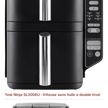
Test Ninja SL300EU : friteuse sans huile à double tiroir