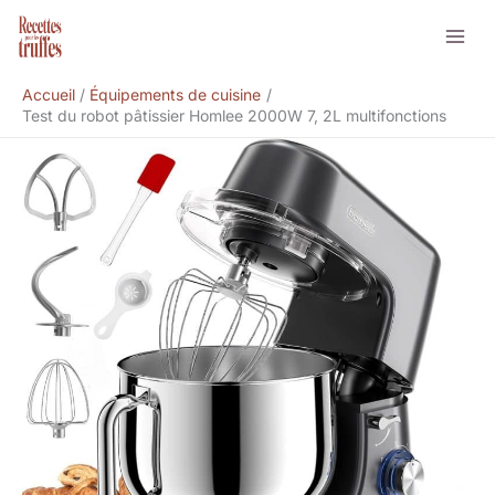
Aller
Rechercher
au
contenu
Accueil
Équipements de cuisine
Test du robot pâtissier Homlee 2000W 7, 2L multifonctions