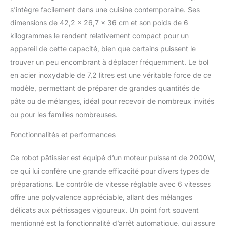
variété de petits-déjeuners et de dîners.
s’intègre facilement dans une cuisine contemporaine. Ses
【Stabilité et Sécurité 】les 6 ventouses du
dimensions de 42,2 x 26,7 x 36 cm et son poids de 6
robot Cuisine garantissent sécurité et
kilogrammes le rendent relativement compact pour un
fiabilité, et restent stables même à vitesse
appareil de cette capacité, bien que certains puissent le
maximale. Ventouse inférieure spéciale et
dissipation thermique, protection contre les
trouver un peu encombrant à déplacer fréquemment. Le bol
surcharges et la surchauffe, ajustement
en acier inoxydable de 7,2 litres est une véritable force de ce
automatique du fonctionnement en cas de
modèle, permettant de préparer de grandes quantités de
surcharge, protection de sécurité pour la
pâte ou de mélanges, idéal pour recevoir de nombreux invités
machine et fonctionnement normal après
refroidissement. 【Différents Accessoires et
ou pour les familles nombreuses.
Nettoyage】Le Robot Pétrin Professionnel
Homlee est livré avec 6 accessoires : un
Fonctionnalités et performances
mixeur, un crochet pétrisseur, un fouet, un
séparateur d'œufs et une protection anti-
Ce robot pâtissier est équipé d’un moteur puissant de 2000W,
éclaboussures. Le mixeur à tête rotative
ce qui lui confère une grande efficacité pour divers types de
permet d'installer et de retirer facilement le
préparations. Le contrôle de vitesse réglable avec 6 vitesses
bol et les accessoires. Toutes les pièces sont
offre une polyvalence appréciable, allant des mélanges
amovibles et entièrement lavables.
【Certification et Service Client 】nos
délicats aux pétrissages vigoureux. Un point fort souvent
produits sont certifiés ITS GS / CE / CB /
mentionné est la fonctionnalité d’arrêt automatique, qui assure