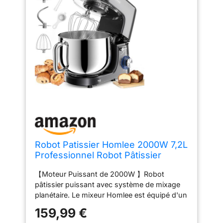
Robot Patissier Homlee 2000W 7,2L
Professionnel Robot Pâtissier
Petrin ​Multifonctions Robot Cuisine
【Moteur Puissant de 2000W 】Robot
Faible Bruit Batteur sur Socle avec
pâtissier puissant avec système de mixage
Bol en Acier
planétaire. Le mixeur Homlee est équipé d'un
Inoxydable,Fouet,Batteur,Crochet,6
moteur en cuivre pur haute performance de
Vitesses
159,99 €
2000 W et d'une fonction d'impulsion