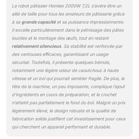
Le robot pâtissier Homlee 2000W 7,2L s’avère être un
mixeur, un crochet pétrisseur, un fouet, un
séparateur d'œufs et une protection anti-
allié de taille pour tous les amateurs de pâtisserie grâce
éclaboussures. Le mixeur à tête rotative
à sa
grande capacité
et sa puissance impressionnante.
permet d'installer et de retirer facilement le
Il excelle particulièrement dans le pétrissage des pâtes
bol et les accessoires. Toutes les pièces sont
lourdes et le montage des œufs, tout en restant
amovibles et entièrement lavables.
【Certification et Service Client 】nos
relativement silencieux
. Sa stabilité est renforcée par
produits sont certifiés ITS GS / CE / CB /
des ventouses efficaces, garantissant un usage
LFGB / ROHS / REACH. En cas de problème
sécurisé. Toutefois, il présente quelques bémols,
lors de l'utilisation du mixeur, veuillez nous
notamment une légère odeur de caoutchouc à haute
contacter immédiatement. La satisfaction du
client est toujours notre objectif.
vitesse et un bol qui pourrait sembler fragile. De plus, la
tête de la machine, un peu imposante, complique l’ajout
d’ingrédients en cours de préparation, et le crochet
n’atteint pas parfaitement le fond du bol. Malgré un prix
légèrement élevé, le design robuste et la qualité de
fabrication solide justifient cet investissement pour ceux
qui cherchent un appareil performant et durable.