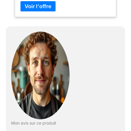
réglable sur 6 niveaux, que vous prépariez
des ingrédients secs et humides, que vous
pétrissiez de la pâte ou que vous fouettiez
de la crème. Tout est simple. 【Grande
Capacité de 7,2 L】le bol en acier inoxydable
de 7,2 L répond à presque tous vos besoins
en cuisine. Facile à utiliser, ce robot culinaire
permet de préparer des gâteaux, du pain,
des biscuits et des viennoiseries pour une
variété de petits-déjeuners et de dîners.
【Stabilité et Sécurité 】les 6 ventouses du
robot Cuisine garantissent sécurité et
fiabilité, et restent stables même à vitesse
maximale. Ventouse inférieure spéciale et
dissipation thermique, protection contre les
surcharges et la surchauffe, ajustement
automatique du fonctionnement en cas de
surcharge, protection de sécurité pour la
machine et fonctionnement normal après
refroidissement. 【Différents Accessoires et
Mon avis sur ce produit
Nettoyage】Le Robot Pétrin Professionnel
Homlee est livré avec 6 accessoires : un