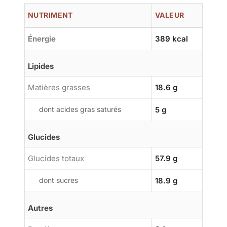
NUTRIMENT
VALEUR
Énergie
389 kcal
Lipides
Matières grasses
18.6 g
dont acides gras saturés
5 g
Glucides
Glucides totaux
57.9 g
dont sucres
18.9 g
Autres