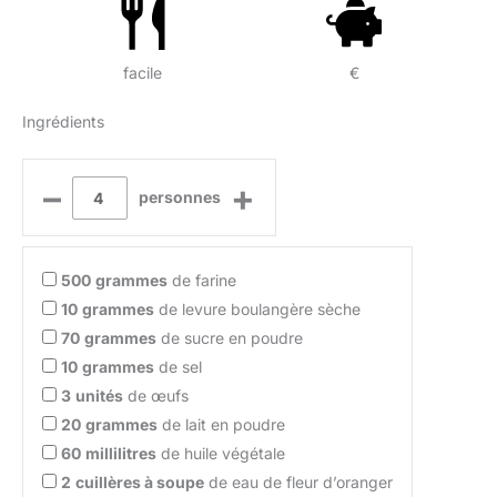
facile
€
Ingrédients
–
+
personnes
500
grammes
de farine
10
grammes
de levure boulangère sèche
70
grammes
de sucre en poudre
10
grammes
de sel
3
unités
de œufs
20
grammes
de lait en poudre
60
millilitres
de huile végétale
2
cuillères à soupe
de eau de fleur d’oranger