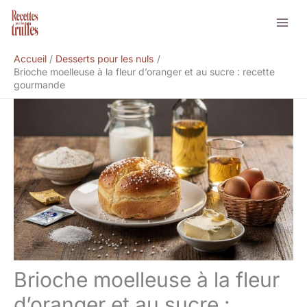
Aller
Rechercher
au
contenu
Accueil
Desserts pour les nuls
Brioche moelleuse à la fleur d’oranger et au sucre : recette
gourmande
Brioche moelleuse à la fleur
d’oranger et au sucre :