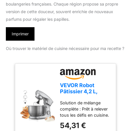
boulangeries françaises. Chaque région propose sa propre
version de cette douceur, souvent enrichie de nouveaux
parfums pour régaler les papilles.
Imprimer
Où trouver le matériel de cuisine nécessaire pour ma recette ?
VEVOR Robot
Pâtissier 4,2 L,
Batteur sur Socle
Solution de mélange
1500 W, Mixeur à
complète : Prêt à relever
Pâte 10 Vitesses et
tous les défis en cuisine.
Fonction Pulse, Bol
Notre robot pâtissier est
en Inox, Tête
54,31 €
équipé de 3 accessoires
Inclinable, avec