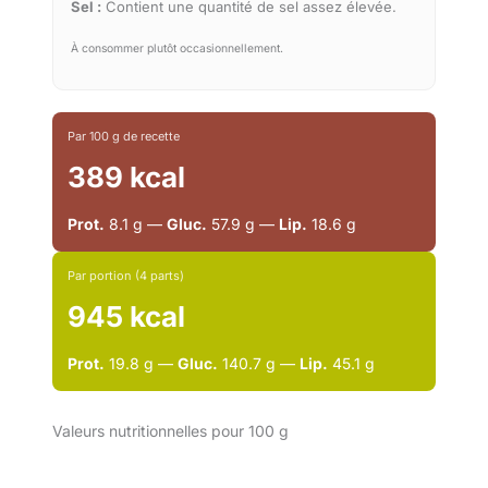
Sel :
Contient une quantité de sel assez élevée.
À consommer plutôt occasionnellement.
Par 100 g de recette
389 kcal
Prot.
8.1 g —
Gluc.
57.9 g —
Lip.
18.6 g
Par portion (4 parts)
945 kcal
Prot.
19.8 g —
Gluc.
140.7 g —
Lip.
45.1 g
Valeurs nutritionnelles pour 100 g