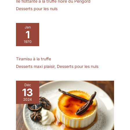
Ile flottante à la truffe noire du Périgord
endommageables
Desserts pour les nuls
【Design à franges】:
Les bords des serviettes
en tissu sont habilement
conçus avec des franges
Jan
1
faites à la main, ce qui
donne à la serviette un
1970
aspect tridimensionnel et
visuellement attrayant.
La serviette se plie
Tiramisu à la truffe
facilement en différents
Desserts maxi plaisir
,
Desserts pour les nuls
beaux motifs et apporte
un charme unique à
votre expérience culinaire
Déc
【Nettoyage et
13
entretien】 : Nous vous
2024
recommandons de laver
les serviettes en tissu à
la main à basse
température pour
qu'elles durent plus