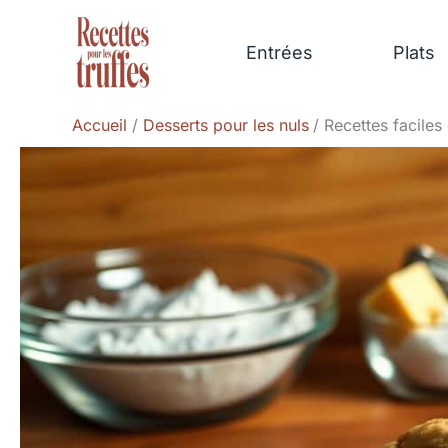
Aller
au
Entrées
Plats
contenu
Accueil
Desserts pour les nuls
Recettes faciles 