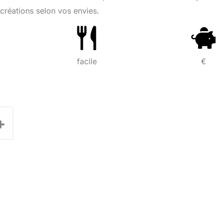
 créations selon vos envies.
facile
€
+