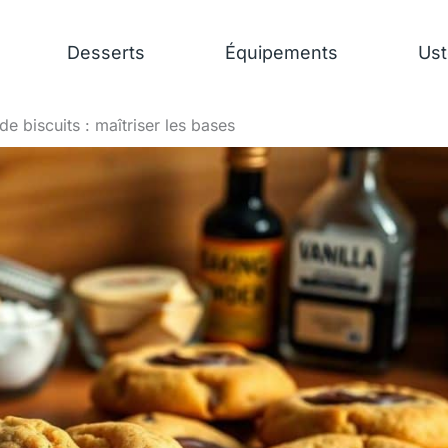
Desserts
Équipements
Ust
de biscuits : maîtriser les bases