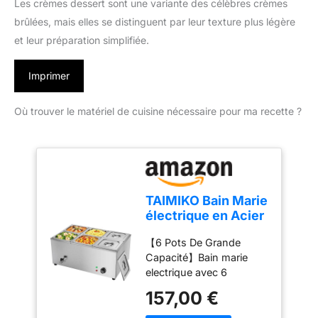
Les crèmes dessert sont une variante des célèbres crèmes
brûlées, mais elles se distinguent par leur texture plus légère
et leur préparation simplifiée.
Imprimer
Où trouver le matériel de cuisine nécessaire pour ma recette ?
TAIMIKO Bain Marie
électrique en Acier
Inoxydable 220V
【6 Pots De Grande
Chauffe-Plats
Capacité】Bain marie
Professionnel
electrique avec 6
Commercial avec 6
casseroles et 6
Bacs Casseroles
157,00 €
couvercles,chaque pot a
avec Robinet de
une taille intérieure de