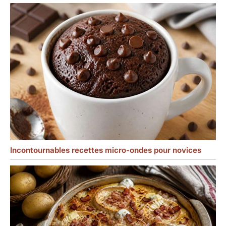
pendaison de crémaillère,
un anniversaire, un
mariage ou une fête. Un
cadeau qui sera chéri et
utilisé pour les années à
venir.
Incontournables recettes micro-ondes pour novices