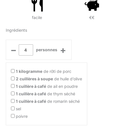
facile
€€
Ingrédients
–
+
personnes
1
kilogramme
de rôti de porc
2
cuillères à soupe
de huile d’olive
1
cuillère à café
de ail en poudre
1
cuillère à café
de thym séché
1
cuillère à café
de romarin séché
sel
poivre