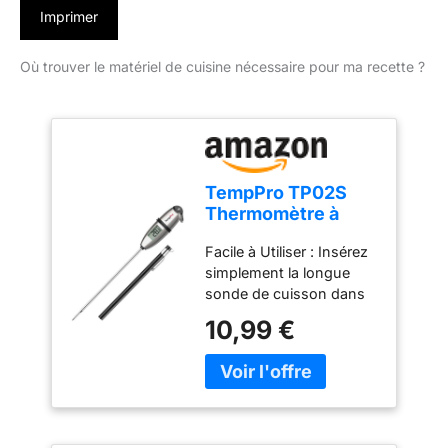
Imprimer
Où trouver le matériel de cuisine nécessaire pour ma recette ?
TempPro TP02S
Thermomètre à
viande,
Facile à Utiliser : Insérez
thermomètre à
simplement la longue
lecture instantanée
sonde de cuisson dans
3s
vos aliments ou liquides
10,99 €
et obtenez une lecture
précise de la température
à chaque fois ; le
thermometre cuisine est
idéal pour les grillades,
les liquides, la cuisson, et