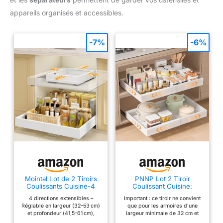
appareils organisés et accessibles.
-7%
-6%
Mointal Lot de 2 Tiroirs
PNNP Lot 2 Tiroir
Coulissants Cuisine-4
Coulissant Cuisine:
directions extensibles,
Rangement Placard
4 directions extensibles –
Important : ce tiroir ne convient
Largeur 32–53 cm &
Extensible Blanc
Réglable en largeur (32–53 cm)
que pour les armoires d'une
Profondeur 41,5–61 cm,
et profondeur (41,5–61 cm),
largeur minimale de 32 cm et
Tiroir Télescopique
s’adapte à différents meubles et
d'une profondeur de 42 cm. Il