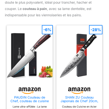
doute le plus polyvalent, idéal pour trancher, hacher et
couper. Le
couteau à pain
, avec sa lame dentelée, est
indispensable pour les viennoiseries et les pains.
-6%
-28%
PAUDIN Couteau de
SHAN ZU Couteau
Chef, couteau de cuisine
Japonais de Chef 20cm,
8 pouces professionnel,
Couteau de Cuisine
Lame ultra-affûtée : La lame
Couteau de Cuisine en Acier
couteau de Chefs Ultra
Damas 67 Couches