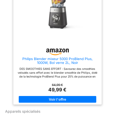
protéinées, jus, soupes,
des smoothies maison sains,
compotes en une seule fois
des soupes et plus avec l'appli
grâce à son volume généreux
HomeID - Des recettes
GARANTIE ÉTENDUE DE 2 ANS :
personnalisées inspirantes à
Profitez d'une garantie 2 ans
votre goût à suivre étape par
avec SAV en France pour une
étape CONTENU DE LA BOITE :
utilisation durable en toute
Blender, pichet en plastique
sérénité
lavable au lave-vaisselle,
gourde nomade
Philips Blender mixeur 5000 ProBlend Plus,
1000W, Bol verre 2L, Noir
DES SMOOTHIES SANS EFFORT : Savourez des smoothies
veloutés sans effort avec le blender smoothie de Philips, doté
de la technologie ProBlend Plus pour 25% de puissance en
plus (1) TECHNOLOGIE PROBLEND PLUS : Le moteur 1000W
ProBlend Plus transforme les ingrédients difficiles en textures
64,99 €
onctueuses, avec les lames ProBlend Plus et le bocal nervuré
49,99 €
pour une circulation optimale GRAND CAPACITÉ : Avec 2L, dont
1,5L de capacité utile, ce blender mixeur est parfait pour créer
des smoothies sains et délicieux pour toute la famille en une
seule fois PRATIQUE ET FACILE À NETTOYER : Utilisation
pratique et un nettoyage facile grâce aux 3 vitesses avec
Appareils spécialisés
fonction Pulse, lames détachables pour un nettoyage optimal,