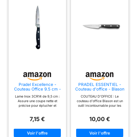
Pradel Excellence -
PRADEL ESSENTIEL -
Couteau Office 9.5 cm -
Couteau d'office - Blason
Lame Acier Inoxydable
- Acier inoxydable 13 C,
Lame Inox 3CR14 de 9,5 cm :
COUTEAU D'OFFICE : Le
3Cr14 - Manche POM
Finition Satinée - Lame 9
Assure une coupe nette et
couteau d'office Blason est un
Ergonomique - Découpe
cm - Noir
précise pour éplucher et
outil incontournable pour les
Fruits et Légumes -
découper fruits et légumes avec
découpes de précision. Avec
Longueur Totale 21.5 cm
efficacité Manche Ergonomique
une longueur totale de 20.5 cm
- Gamme Maître Chef,
7,15 €
10,00 €
POM : Offre une prise en main
et une lame de 9 cm, il est
Argent
sécurisée et confortable,
parfait pour éplucher, découper
réduisant la fatigue lors d'un
des fruits et légumes ou réaliser
usage prolongé Polyvalence en
des décorations. ACIER