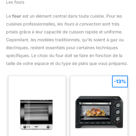
Les fours
utilisation. ROBOT MULTIFONCTION – GAIN DE TEMPS AU
QUOTIDIEN Un seul robot pour toutes vos préparations :
desserts, pâtes, crèmes. Gagnez du temps en cuisine avec un
Le
four
est un élément central dans toute cuisine. Pour les
appareil pratique, efficace et élégant. Disponible en 5 couleurs
modernes pour s’adapter à votre intérieur.
cuisines professionnelles, les
fours à convection
sont très
prisés grâce à leur capacité de cuisson rapide et uniforme.
Cependant, les modèles traditionnels, qu’ils soient à gaz ou
électriques, restent essentiels pour certaines techniques
spécifiques. Le choix du four doit se faire en fonction de la
taille de votre espace et du type de plats que vous préparez.
-13%