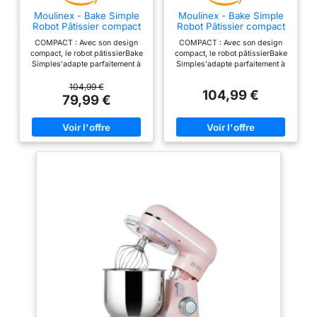
Moulinex - Bake Simple
Moulinex - Bake Simple
Robot Pâtissier compact
Robot Pâtissier compact
fouet, batteur et crochet
fouet, batteur et crochet
COMPACT : Avec son design
COMPACT : Avec son design
compact, le robot pâtissierBake
compact, le robot pâtissierBake
Simples'adapte parfaitement à
Simples'adapte parfaitement à
toutes les cuisines -
toutes les cuisines -
sataillen'est pas plus grande
sataillen'est pas plus grande
104,99 €
104,99 €
qu'une feuille de papier A4.
qu'une feuille de papier A4.
79,99 €
FACILE À UTILISER : Un seul
FACILE À UTILISER : Un seul
bouton facile à utiliser pour 12
bouton facile à utiliser pour 12
vitesses et une fonction
vitesses et une fonction
pulsepour répondre à tous vos
pulsepour répondre à tous vos
besoins en matière de
besoins en matière de
pâtisserie. S'ADAPTE ATOUS
pâtisserie. S'ADAPTE ATOUS
VOS BESOINS EN PÂTISSERIE :
VOS BESOINS EN PÂTISSERIE :
3 outils essentiels - un fouet
3 outils essentiels - un fouet
pour les œufs, un batteur pour
pour les œufs, un batteur pour
les gâteaux et un crochet
les gâteaux et un crochet
pétrinpour les brioches et les
pétrinpour les brioches et les
pâtes brisées. FACILE À
pâtes brisées. FACILE À
RANGER : Sa taille compacte
RANGER : Sa taille compacte
facilite le rangement - idéal
facilite le rangement - idéal
pour toute cuisine, du comptoir
pour toute cuisine, du comptoir
au placard. RÉPARABLE
au placard. RÉPARABLE
PENDANT 15 ANS À UN PRIX
PENDANT 15 ANS À UN PRIX
RAISONNABLE : Nous vous
RAISONNABLE : Nous vous
recommandons de faire réparer
recommandons de faire réparer
votre produit dans notre réseau
votre produit dans notre réseau