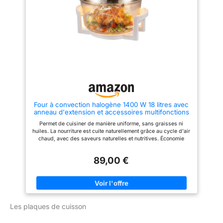
0 à 120 min et éclairage
monde, pour contribuer à la
intérieur pour surveiller la
protection de l’environnement et
cuisson, pour s’adapter à
à la réduction des déchets
différentes recettes et besoins
DESIGN ELEGANT : un mini four
moderne avec une touche
vintage et des finitions
chromées qui s'intègre
parfaitement dans toutes les
cuisines ACCESSOIRES INCLUS
: grille réversible, réglable sur
6 hauteurs pour faciliter la
cuisson et la rendre plus
précise, et plaque de cuisson
antiadhésive
Four à convection halogène 1400 W 18 litres avec
anneau d'extension et accessoires multifonctions
Permet de cuisiner de manière uniforme, sans graisses ni
huiles. La nourriture est cuite naturellement grâce au cycle d'air
chaud, avec des saveurs naturelles et nutritives. Économie
d'énergie, augmentant la vitesse par rapport à un four
classique. Vous pouvez sélectionner la température et le temps
89,00 €
de cuisson grâce à sa minuterie de 0 à 60 minutes et son
thermostat de 75° à 250°. Ne génère pas de fumée pour que
votre cuisine reste toujours propre. Comprend un bol en verre
trempé, anti-rayures qui facilite le rôti ainsi que la présentation
de celui-ci, grâce au support avec poignées incorporé, vous
permettant de contrôler la cuisson sans ouvrir le couvercle à
Les plaques de cuisson
aucun moment. Équipé d'un dispositif de sécurité exclusif qui
interrompt le fonctionnement en soulevant la poignée du
couvercle. Il développe des fonctions micro-ondes, rôtissoire,