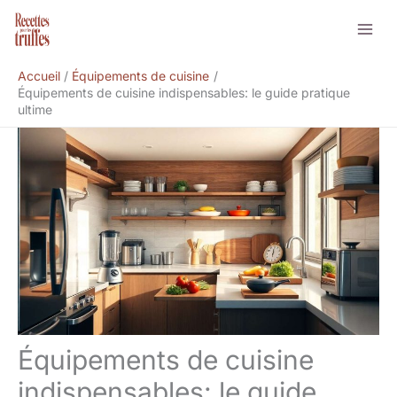
Aller
Rechercher
au
contenu
Accueil
Équipements de cuisine
Équipements de cuisine indispensables: le guide pratique
ultime
Équipements de cuisine
indispensables: le guide