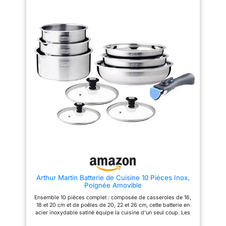
nettoyage facile. Ces ustensiles
saine sans adhérence. Fabriqué
sont certifiés tous types de feux
plomb ni cadmium Extérieur en
: induction, gaz, plaques
silicone et polyester noir pour
électriques et vitrocéramique.
un nettoyage facile Couvercles
Compatible au four
en verre trempé retenant la
(180°maximum), compatible
chaleur et l’humidité, et
lave-vaisselle, compatible
permettant de surveiller la
réfrigérateur. Grâce à sa
cuisson
poignée SITRAMOVIBLE en
plastique thermo résistant
clipsable et déclipsable à
l'envie, gagnez de la place,
gagnez de la praticité, gagnez
de l'agilité en cuisine. Devenu
incontournable de l'équipement
des foyers français SITRAM a
marqué plusieurs générations
avec son célèbre slogan "Si
vous ne prenez pas une
SITRAM, vous risquez de
prendre une gamelle !"
Arthur Martin Batterie de Cuisine 10 Pièces Inox,
Poignée Amovible
Ensemble 10 pièces complet : composée de casseroles de 16,
18 et 20 cm et de poêles de 20, 22 et 26 cm, cette batterie en
acier inoxydable satiné équipe la cuisine d'un seul coup. Les
couvercles adaptés et les poignées amovibles offrent une