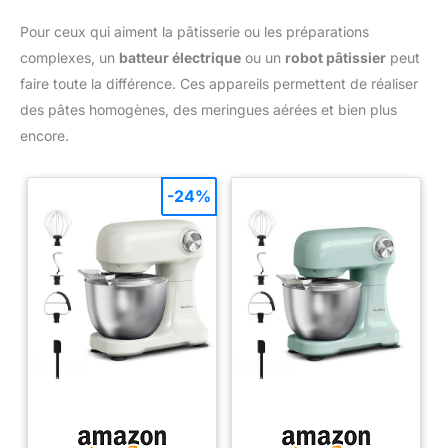
et pièces lavables au lave-vaisselle 3 VITESSE ET FONCTION
PULSE : Prenez le contrôle grâce aux 3 vitesses et à la fonction
Pour ceux qui aiment la pâtisserie ou les préparations
Pulse, qui vous permettent de choisir la vitesse de mixage
idéale pour les ingrédients durs et mous
complexes, un
batteur électrique
ou un
robot pâtissier
peut
faire toute la différence. Ces appareils permettent de réaliser
des pâtes homogènes, des meringues aérées et bien plus
encore.
-24%