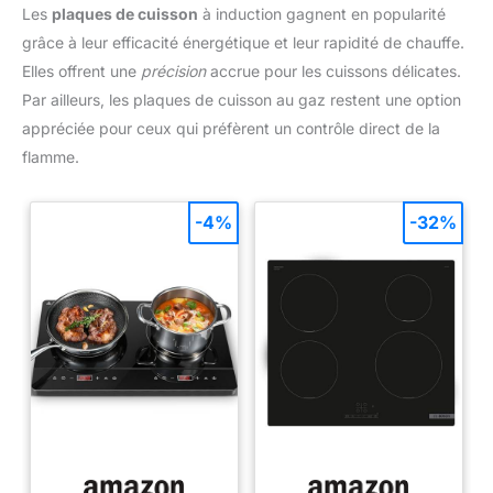
Les
plaques de cuisson
à induction gagnent en popularité
grille-pain, grill et décongélation des aliments. Cuisinez des
repas de différents modes, rôtis, cuits, grillés, etc. Permet de
grâce à leur efficacité énergétique et leur rapidité de chauffe.
sécher et de stériliser. Réduit le cholestérol car le cycle d'air
chaud circulant dans le four décompose les tissus adipeux, de
Elles offrent une
précision
accrue pour les cuissons délicates.
sorte que la nourriture cuite dans ce type de four est bénéfique
pour la santé. Il a une puissance de 1400 W et une capacité de
Par ailleurs, les plaques de cuisson au gaz restent une option
12 litres et avec l'anneau d'extension jusqu'à 18 litres.
appréciée pour ceux qui préfèrent un contrôle direct de la
Comprend : anneau d'extension, 1 grille haute, 1 grille basse,
pinces, cuiseur vapeur et 4 brochettes. Manuel (français non
flamme.
garanti).
-4%
-32%