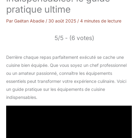
pratique ultime
Par
Gaétan Abadie
/
30 août 2025
/
4 minutes de lecture
5/5 - (6 votes)
Derrière chaque repas parfaitement exécuté se cache une
cuisine bien équipée. Que vous soyez un chef professionnel
ou un amateur passionné, connaître les équipements
essentiels peut transformer votre expérience culinaire. Voici
un guide pratique sur les équipements de cuisine
indispensables.