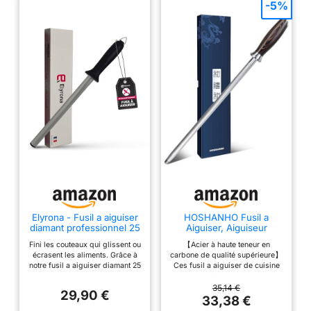
-5%
couteau pèse 260g. SHAN ZU
offre une garantie de 12 mois
sur tous les produits de
couteau, n'hésitez pas à nous
contacter si vous rencontrez
des problèmes.
Elyrona - Fusil a aiguiser
HOSHANHO Fusil a
diamant professionnel 25
Aiguiser, Aiguiseur
cm - aiguiseur couteaux
Couteaux de Cuisine de
Fini les couteaux qui glissent ou
【Acier à haute teneur en
pro - affuteur de
30 cm
écrasent les aliments. Grâce à
carbone de qualité supérieure】
couteaux plus efficace
notre fusil a aiguiser diamant 25
Ces fusil a aiguiser de cuisine
que pierre a aiguiser -
cm, vous redonnez en quelques
sont fabriqués en acier japonais
fusil diamant compatible
secondes un tranchant net et
à haute teneur en carbone, usiné
35,14 €
tous couteaux de cuisine
29,90 €
précis à vos couteaux. Un
avec précision grâce à un
33,38 €
aiguiseur couteaux simple à
procédé de traitement