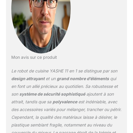
culinaires Capacité de
traitement puissante :
Doté d'un moteur
robuste de 1 300 W et
d'une fonction
d'impulsion, ce robot
multifonction peut
effectuer efficacement
des tâches telles que le
Mon avis sur ce produit
mixage, le hachage de
viande et le pétrissage de
Le robot de cuisine YASHE 11 en 1 se distingue par son
la pâte. Avec trois
réglages de vitesse et un
design attrayant
et un
grand nombre d’éléments
qui
bouton d'impulsion, les
en font un allié précieux au quotidien. Sa robustesse et
utilisateurs ont un
son
système de sécurité sophistiqué
ajoutent à son
contrôle précis sur le
attrait, tandis que sa
polyvalence
est indéniable, avec
traitement, garantissant
des résultats optimaux
des accessoires variés pour mélanger, trancher ou pétrir.
pour différentes recettes
Cependant, la qualité des matériaux laisse à désirer, le
Protection à double
plastique semblant fragile, notamment au niveau du
verrouillage pour plus de
couvercle du mixeur. Le passage étroit de la trémie et