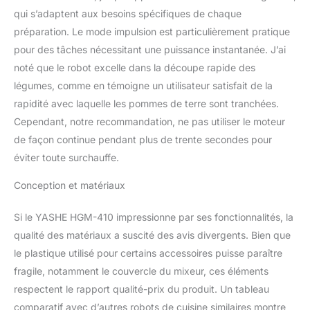
qui s’adaptent aux besoins spécifiques de chaque
la pâte. Avec trois
réglages de vitesse et un
préparation. Le mode impulsion est particulièrement pratique
bouton d'impulsion, les
pour des tâches nécessitant une puissance instantanée. J’ai
utilisateurs ont un
noté que le robot excelle dans la découpe rapide des
contrôle précis sur le
légumes, comme en témoigne un utilisateur satisfait de la
traitement, garantissant
des résultats optimaux
rapidité avec laquelle les pommes de terre sont tranchées.
pour différentes recettes
Cependant, notre recommandation, ne pas utiliser le moteur
Protection à double
de façon continue pendant plus de trente secondes pour
verrouillage pour plus de
éviter toute surchauffe.
sécurité : L'inclusion
d'une protection à
Conception et matériaux
double verrouillage
garantit la sécurité de
Si le YASHE HGM-410 impressionne par ses fonctionnalités, la
l'utilisateur pendant le
fonctionnement. Le
qualité des matériaux a suscité des avis divergents. Bien que
robot-cuisine ne
le plastique utilisé pour certains accessoires puisse paraître
fonctionne que lorsque
fragile, notamment le couvercle du mixeur, ces éléments
le bol est solidement
respectent le rapport qualité-prix du produit. Un tableau
verrouillé sur la base et
que le couvercle est
comparatif avec d’autres robots de cuisine similaires montre