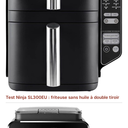
Test Ninja SL300EU : friteuse sans huile à double tiroir