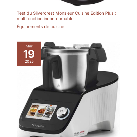
Test du Silvercrest Monsieur Cuisine Edition Plus :
multifonction incontournable
Équipements de cuisine
Mar
19
2025