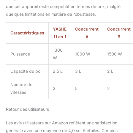
verrouillé sur le bol. De
que cet appareil reste compétitif en termes de prix, malgré
plus, les pieds
quelques limitations en matière de robustesse.
antidérapants de la base
de l'appareil empêchent
tout mouvement
YASHE
Concurrent
Concurrent
Caractéristiques
accidentel sur le plan de
11 en 1
A
B
travail de la cuisine Taille
idéale pour une
1300
utilisation familiale : Avec
Puissance
1000 W
1500 W
W
un bol généreux de 2,5
litres et un récipient de
Capacité du bol
2,5 L
3 L
2 L
1,5 litre, ce robot mixeur
multifonctions répond
Nombre de
aux besoins de la plupart
3
5
2
des familles. Il offre une
vitesses
capacité suffisante pour
traiter une grande variété
Retour des utilisateurs
d'ingrédients et préparer
de grandes quantités de
jus, de shakes et de
Les avis utilisateurs sur Amazon reflètent une satisfaction
smoothies Accessoires
générale avec une moyenne de 4,0 sur 5 étoiles. Certains