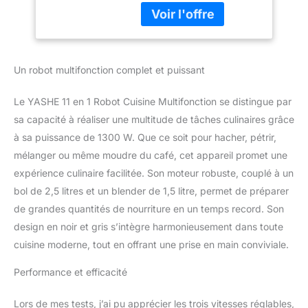
fonctions, offrant 11
Moulin à Café, 3
accessoires qui le
Vitesses Réglables,
transforment en blender,
1300W
hachoir, presse-
agrumes, pétrin, moulin à
Un robot multifonction complet et puissant
café, coupe-légumes,
mixeur, et bien plus
Le YASHE 11 en 1 Robot Cuisine Multifonction se distingue par
encore. C'est un
sa capacité à réaliser une multitude de tâches culinaires grâce
compagnon de cuisine
polyvalent qui répond à
à sa puissance de 1300 W. Que ce soit pour hacher, pétrir,
de nombreux besoins
mélanger ou même moudre du café, cet appareil promet une
culinaires Capacité de
expérience culinaire facilitée. Son moteur robuste, couplé à un
traitement puissante :
bol de 2,5 litres et un blender de 1,5 litre, permet de préparer
Doté d'un moteur
robuste de 1 300 W et
de grandes quantités de nourriture en un temps record. Son
d'une fonction
design en noir et gris s’intègre harmonieusement dans toute
d'impulsion, ce robot
cuisine moderne, tout en offrant une prise en main conviviale.
multifonction peut
effectuer efficacement
Performance et efficacité
des tâches telles que le
mixage, le hachage de
Lors de mes tests, j’ai pu apprécier les trois vitesses réglables,
viande et le pétrissage de