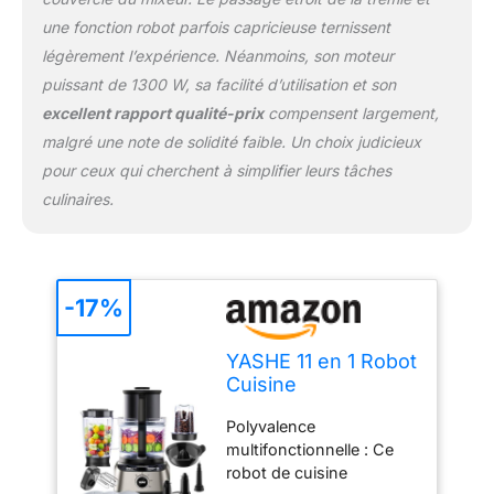
sécurité : L'inclusion
d'une protection à
une fonction robot parfois capricieuse ternissent
double verrouillage
légèrement l’expérience. Néanmoins, son moteur
garantit la sécurité de
puissant de 1300 W, sa facilité d’utilisation et son
l'utilisateur pendant le
excellent rapport qualité-prix
compensent largement,
fonctionnement. Le
malgré une note de solidité faible. Un choix judicieux
robot-cuisine ne
fonctionne que lorsque
pour ceux qui cherchent à simplifier leurs tâches
le bol est solidement
culinaires.
verrouillé sur la base et
que le couvercle est
verrouillé sur le bol. De
plus, les pieds
-17%
antidérapants de la base
de l'appareil empêchent
tout mouvement
YASHE 11 en 1 Robot
accidentel sur le plan de
Cuisine
travail de la cuisine Taille
Multifonction,
idéale pour une
Polyvalence
1300W Robot de
utilisation familiale : Avec
multifonctionnelle : Ce
Cuisine, Inclus 2,5L
un bol généreux de 2,5
robot de cuisine
Bol et 1,5L Blender,
litres et un récipient de