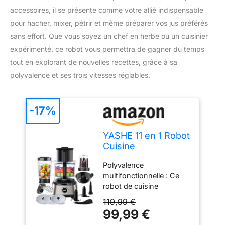
accessoires, il se présente comme votre allié indispensable
pour hacher, mixer, pétrir et même préparer vos jus préférés
sans effort. Que vous soyez un chef en herbe ou un cuisinier
expérimenté, ce robot vous permettra de gagner du temps
tout en explorant de nouvelles recettes, grâce à sa
polyvalence et ses trois vitesses réglables.
-17%
YASHE 11 en 1 Robot
Cuisine
Multifonction,
Polyvalence
1300W Robot de
multifonctionnelle : Ce
Cuisine, Inclus 2,5L
robot de cuisine
Bol et 1,5L Blender,
multifonctions de 1300
Hachoir, Crochet
119,99 €
W se distingue par sa
Pétrisseur, Mixeur,
99,99 €
vaste gamme de
Presse-agrumes et