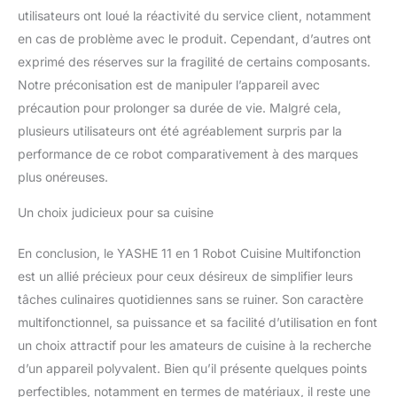
aux performances
utilisateurs ont loué la réactivité du service client, notamment
accrues : Notre robot de
en cas de problème avec le produit. Cependant, d’autres ont
cuisine est équipé de
lames en acier
exprimé des réserves sur la fragilité de certains composants.
inoxydable de qualité
Notre préconisation est de manipuler l’appareil avec
supérieure, d'un récipient
précaution pour prolonger sa durée de vie. Malgré cela,
pour le mixeur et le
plusieurs utilisateurs ont été agréablement surpris par la
broyeur, d'un fouet à
performance de ce robot comparativement à des marques
œufs, d'un double
poussoir, d'une spatule
plus onéreuses.
et de disques à trancher
et à déchiqueter
Un choix judicieux pour sa cuisine
améliorés pour une plus
grande polyvalence dans
En conclusion, le YASHE 11 en 1 Robot Cuisine Multifonction
la cuisine. L'ajout d'une
est un allié précieux pour ceux désireux de simplifier leurs
échelle graduée dans le
tâches culinaires quotidiennes sans se ruiner. Son caractère
bol de mixage et le petit
distributeur améliore la
multifonctionnel, sa puissance et sa facilité d’utilisation en font
praticité des mesures
un choix attractif pour les amateurs de cuisine à la recherche
d’un appareil polyvalent. Bien qu’il présente quelques points
perfectibles, notamment en termes de matériaux, il reste une