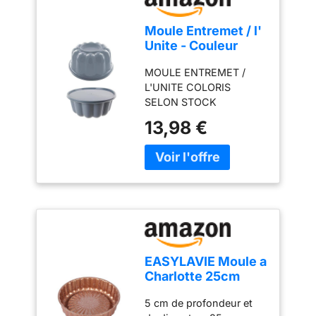
Moule Entremet / l'
Unite - Couleur
aléatoire
MOULE ENTREMET /
L'UNITE COLORIS
SELON STOCK
DIAMETRE 20 CM
13,98 €
EASYLAVIE Moule a
Charlotte 25cm
Moule a Gateau
5 cm de profondeur et
Brioches 10 pouce