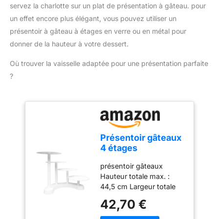
servez la charlotte sur un plat de présentation à gâteau. pour
changement rapide des
un effet encore plus élégant, vous pouvez utiliser un
accessoires. Compact et
pratique pour un usage
présentoir à gâteau à étages en verre ou en métal pour
quotidien : Léger, doté
donner de la hauteur à votre dessert.
d'un câble de 1 mètre et
d'un design compact, ce
Où trouver la vaisselle adaptée pour une présentation parfaite
mixeur est facile à ranger
?
et parfait pour toutes vos
tâches de cuisine.
Présentoir gâteaux
4 étages
présentoir gâteaux
Hauteur totale max. :
44,5 cm Largeur totale
max. : 68 cm 4 plateaux
42,70 €
ronds - Ø plateaux : 27,5
cm