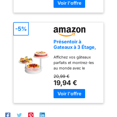
-5%
Présentoir à
Gateaux à 3 Étage,
Uten 11in Plateau
Affichez vos gâteaux
Support Gateau,
parfaits et montrez-les
Tiered Patisserie
au monde avec le
Presentation pour
présentoir à gâteaux à 3
Fête de Noël,
20,99 €
étages par Uten. Rendez
Mariage,
19,94 €
votre thé de l'après-midi
Anniversaire,
avec des amis plus
Buffet Evenement
élégants. Une façon
passionnante de
présenter des cupcakes
décorés. Idéal pour une