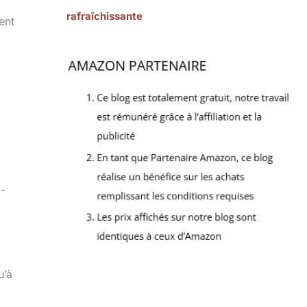
rafraîchissante
ent
i-
u’à