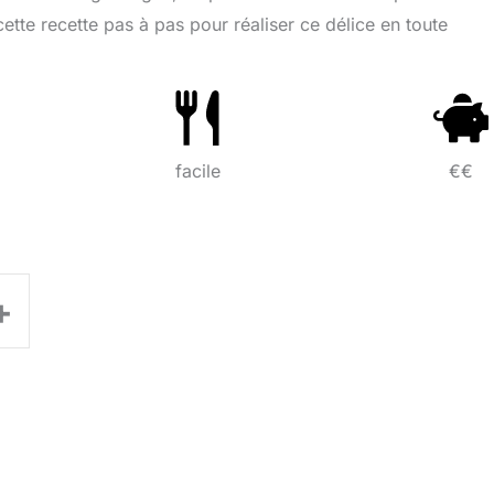
tte recette pas à pas pour réaliser ce délice en toute
facile
€€
+