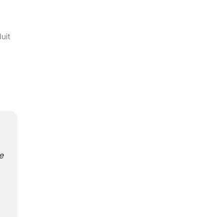
uit
e