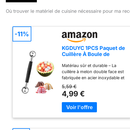
Où trouver le matériel de cuisine nécessaire pour ma rec
-11%
KGDUYC 1PCS Paquet de
Cuillère À Boule de
Melon À Fruits Double
Matériau sûr et durable – La
Face, 18 cm Cuillère
cuillère à melon double face est
Parisienne de Melon 2 en
fabriquée en acier inoxydable et
1 Cuillère À Boule en
en plastique, sûre et fiable,
Acier Inoxydable
5,59 €
adaptée aux aliments,
4,99 €
confortable à tenir et facile à
nettoyer. TAILLE - La longueur
de la boule de glace en acier
inoxydable est d'environ 18 cm
et le diamètre des deux boules
est d'environ 3 cm et 2,7 cm