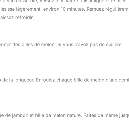
etite casserole, versez le vinaigre balsamique et le miel.
aississe légèrement, environ 10 minutes. Remuez régulièrem
laissez refroidir.
ormer des billes de melon. Si vous n’avez pas de cuillère
 de la longueur. Enroulez chaque bille de melon d’une dem
ée de jambon et bille de melon nature. Faites de même jusq