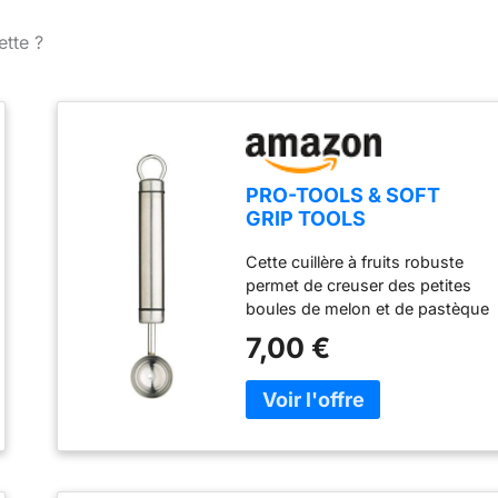
ette ?
PRO-TOOLS & SOFT
GRIP TOOLS
KitchenCraft - Petite
Cette cuillère à fruits robuste
Cuillère à Melon en Acier
permet de creuser des petites
Inoxydable, 18 cm
boules de melon et de pastèque
en toute simplicité Créez de
7,00 €
magnifiques salades de fruits,
préparez de délicieuses
pommes noisette et pommes
parisiennes ou réalisez de jolies
billes de légumes pour créer des
recettes aux présentations
originales Conçue en acier