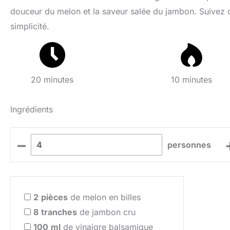
douceur du melon et la saveur salée du jambon. Suivez ce
simplicité.
20 minutes
10 minutes
Ingrédients
–
personnes
2
pièces
de melon en billes
8
tranches
de jambon cru
100
ml
de vinaigre balsamique