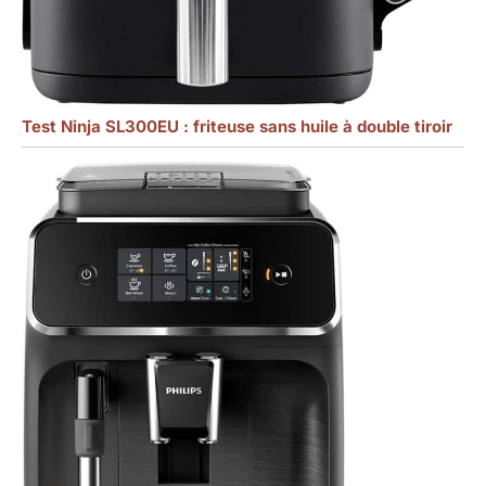
Test Ninja SL300EU : friteuse sans huile à double tiroir