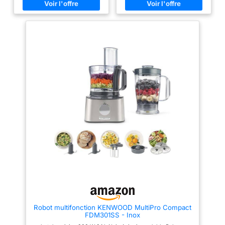
plus de 50 fonctions dont
adapté même aux cuisines les
fouetter, mélanger, battre, mixer,
plus petites / Installation facile
hacher, mélanger, pétrir... /
des accessoires grâce au
Grande puissance de 800 W Le
marquage malin Hautement
robot est équipé d'une fonction
polyvalent : le robot est doté de
moulin à café pour moudre
plus de 20 fonctions dont
grains de café et épices /
fouetter, mélanger, battre, mixer,
Couteau multifonction
mélanger ou râper ; Grande
MultiLevel6 doté de 3 doubles
puissance de 800 W La grande
lames La grande capacité du
capacité du bol de 2,3 L permet
bol de 2,3 L permet de préparer
de préparer jusqu'à 0,8 kg de
jusqu'à 0,8 kg de pâte à gâteau
pâte à gâteau ; Couteau
/ Mini-hachoir avec 4 lames
multifonctions inox et disque
inox pour hacher des petites
réversible pour râper et émincer
quantités de viande Livraison : 1
Livraison : 1 x Bosch MultiTalent
x Bosch MultiTalent 3 robot de
3 robot de cuisine ; Robot
cuisine / Robot multifonctions
multifonctions pour réaliser plus
pour réaliser plus de 50 tâches
de 20 tâches différentes ; Avec
différentes / Avec accessoires
accessoires de série ; Couleur :
de série / Couleur : Noir/Inox
Blanc/Gris
brossé
Robot multifonction KENWOOD MultiPro Compact
FDM301SS - Inox