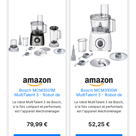
Bosch MCM3501M
Bosch MCM3100W
MultiTalent 3 - Robot de
MultiTalent 3 - Robot de
cuisine, Puissant moteur,
cuisine, puissant moteur
Le robot MultiTalent 3 de Bosch,
Le robot MultiTalent 3 de Bosch,
Blender
à la fois compact et performant,
à la fois compact et performant,
est l'appareil électroménager
est l'appareil électroménager
qui vous permettra de réussir
qui vous permettra de réussir
toutes vos préparations et
toutes vos préparations et
79,99 €
52,25 €
recettes, même les plus
recettes, même les plus
exigeantes Hautement
exigeantes Son format
polyvalent : le robot est doté de
extrêmement compact le rend