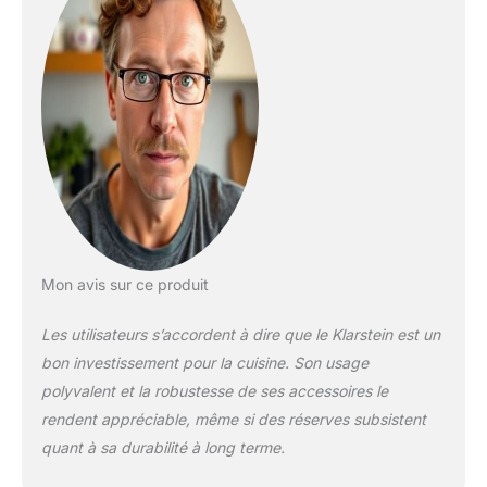
PERFECTION : Grâce
à sa capacité à
passer d'une vitesse
à l'autre ou à pulser
pour obtenir une
consistance parfaite,
ce robot patissier
prépare de
délicieuses
patisseries. Le
batteur à pâte
comprend un bol en
acier inoxydable de
Mon avis sur ce produit
5L. PUISSANT
MOTEUR POUR UNE
Les utilisateurs s’accordent à dire que le Klarstein est un
UTILISATION
bon investissement pour la cuisine. Son usage
POLYVALENTE :
polyvalent et la robustesse de ses accessoires le
Pétrir, fouetter,
remuer,
rendent appréciable, même si des réserves subsistent
mélanger..chaque
quant à sa durabilité à long terme.
processus nécessite