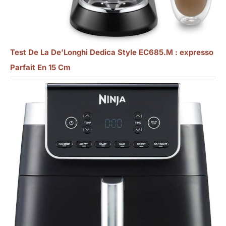
Test De La De’Longhi Dedica Style EC685.M : expresso
Parfait En 15 Cm