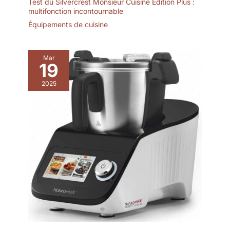
Test du Silvercrest Monsieur Cuisine Edition Plus :
multifonction incontournable
Équipements de cuisine
Mar
19
2025