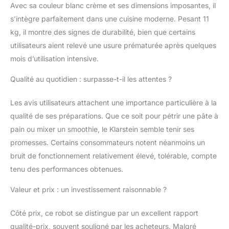
Avec sa couleur blanc crème et ses dimensions imposantes, il
de 5L. PUISSANT
s’intègre parfaitement dans une cuisine moderne. Pesant 11
MOTEUR POUR UNE
UTILISATION
kg, il montre des signes de durabilité, bien que certains
POLYVALENTE : Pétrir,
utilisateurs aient relevé une usure prématurée après quelques
fouetter, remuer,
mois d’utilisation intensive.
mélanger..chaque
processus nécessite sa
Qualité au quotidien : surpasse-t-il les attentes ?
propre vitesse et
intensité. Ce robot
Les avis utilisateurs attachent une importance particulière à la
patissier multifonctions
qualité de ses préparations. Que ce soit pour pétrir une pâte à
puissant de 1800W
joue un rôle important
pain ou mixer un smoothie, le Klarstein semble tenir ses
dans le processus de
promesses. Certains consommateurs notent néanmoins un
cuisson. ROBOT DE
bruit de fonctionnement relativement élevé, tolérable, compte
QUALITE
tenu des performances obtenues.
PROFESSIONNEL : Ce
robot pâtissier avec
Valeur et prix : un investissement raisonnable ?
batteur electrique
cuisine est équipé d'un
Côté prix, ce robot se distingue par un excellent rapport
système de brassage
planétaire dans 8
qualité-prix, souvent souligné par les acheteurs. Malgré