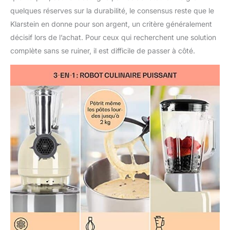
directions. Ces
quelques réserves sur la durabilité, le consensus reste que le
mouvements orbitaux
Klarstein en donne pour son argent, un critère généralement
garantissent que les
décisif lors de l’achat. Pour ceux qui recherchent une solution
mélanges ont une
consistance
complète sans se ruiner, il est difficile de passer à côté.
homogène. DESIGN
DELUXE 3-EN-1 : Ce
robot de cuisine
multifonction
comprend un hachoir à
viande pour la viande
hachée et les pâtes,
ainsi qu'un blender
mélangeur de 1,5L qui
permet de faire
facilement des milk-
shakes, smoothies,
soupes et plus encore.