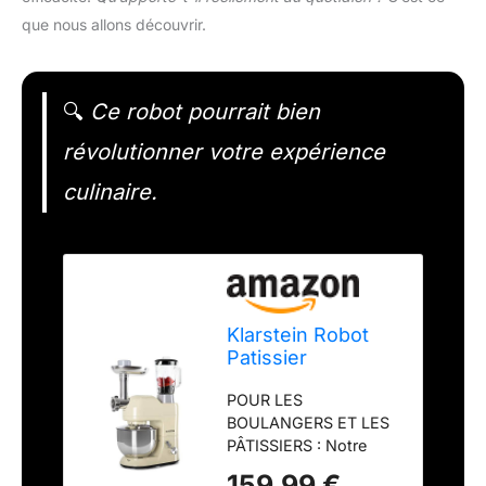
que nous allons découvrir.
🔍
Ce robot pourrait bien
révolutionner votre expérience
culinaire.
Klarstein Robot
Patissier
Multifonctions,
POUR LES
Batteur sur Socle,
BOULANGERS ET LES
Bol 5L, Robot
PÂTISSIERS : Notre
Cuisine 1800W,
batteur sur socle libère
Blender 1.5L,
159,99 €